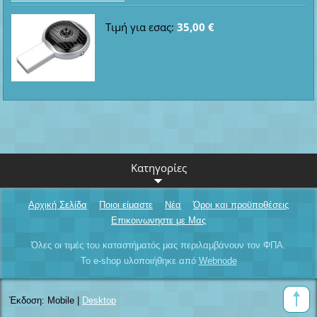
Τιμή για εσας:
35,00 €
Κατηγορίες
Αρχική Σελίδα
Ποιοι είμαστε
Νέα
Όροι και προϋποθέσεις
Επικοινωνηστε με Μας
Όλες οι τιμές του καταστήματός μας περιλαμβάνουν τον ΦΠΑ.
Το e-shop υλοποιήθηκε από
Webnode
Έκδοση:
Mobile
|
Desktop