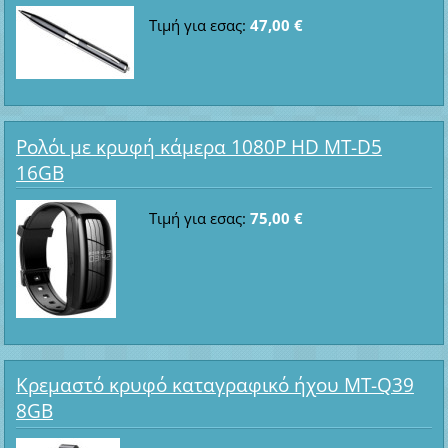
Τιμή για εσας:
47,00 €
Ρολόι με κρυφή κάμερα 1080P HD MT-D5
16GB
Τιμή για εσας:
75,00 €
Κρεμαστό κρυφό καταγραφικό ήχου MT-Q39
8GB