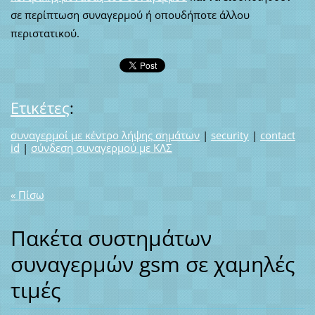
σε περίπτωση συναγερμού ή οπουδήποτε άλλου
περιστατικού.
Ετικέτες
:
συναγερμοί με κέντρο λήψης σημάτων
|
security
|
contact
id
|
σύνδεση συναγερμού με ΚΛΣ
« Πίσω
Πακέτα συστημάτων
συναγερμών gsm σε χαμηλές
τιμές