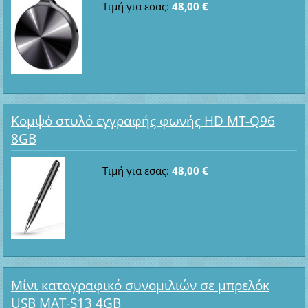
Τιμή για εσας:
48,00 €
Κομψό στυλό εγγραφής φωνής HD MT-Q96
8GB
Τιμή για εσας:
48,00 €
Μίνι καταγραφικό συνομιλιών σε μπρελόκ
USB MAT-S13 4GB