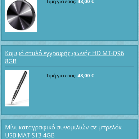
Τιμή για εσας:
48,00 €
Κομψό στυλό εγγραφής φωνής HD MT-Q96
8GB
Τιμή για εσας:
48,00 €
Μίνι καταγραφικό συνομιλιών σε μπρελόκ
USB MAT-S13 4GB