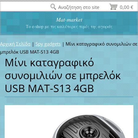
Αναζήτηση στο site
0,00 €
Mat-market
Το e-shop με τις καλύτερες τιμές της αγοράς
Αρχική Σελίδα
|
Spy gadgets
|
Μίνι καταγραφικό συνομιλιών σε
μπρελόκ USB MAT-S13 4GB
Μίνι καταγραφικό
συνομιλιών σε μπρελόκ
USB MAT-S13 4GB