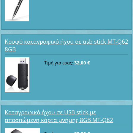
Κρυφό καταγραφικό ήχου σε usb stick MT-Q62
8GB
Τιμή για εσας:
32,00 €
Καταγραφικό ήχου σε USB stick με
αποσπώμενη κάρτα μνήμης 8GB MT-Q82