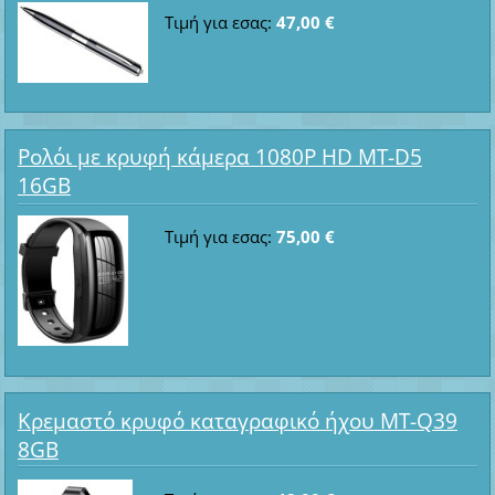
Τιμή για εσας:
47,00 €
Ρολόι με κρυφή κάμερα 1080P HD MT-D5
16GB
Τιμή για εσας:
75,00 €
Κρεμαστό κρυφό καταγραφικό ήχου MT-Q39
8GB