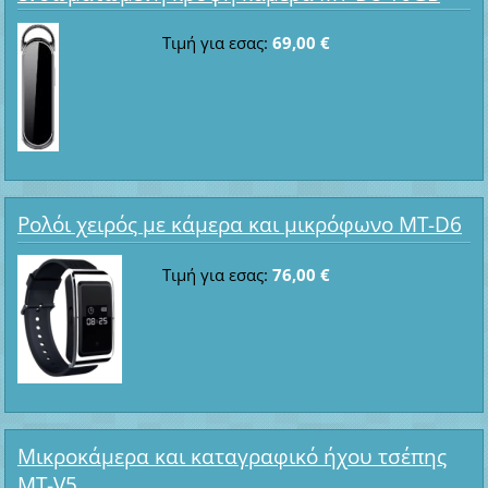
Τιμή για εσας:
69,00 €
Ρολόι χειρός με κάμερα και μικρόφωνο MT-D6
Τιμή για εσας:
76,00 €
Μικροκάμερα και καταγραφικό ήχου τσέπης
MT-V5