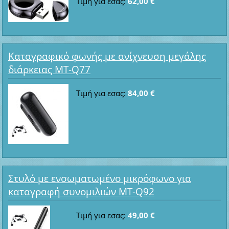
Τιμή για εσας:
62,00 €
Καταγραφικό φωνής με ανίχνευση μεγάλης
διάρκειας MT-Q77
Τιμή για εσας:
84,00 €
Στυλό με ενσωματωμένο μικρόφωνο για
καταγραφή συνομιλιών MT-Q92
Τιμή για εσας:
49,00 €