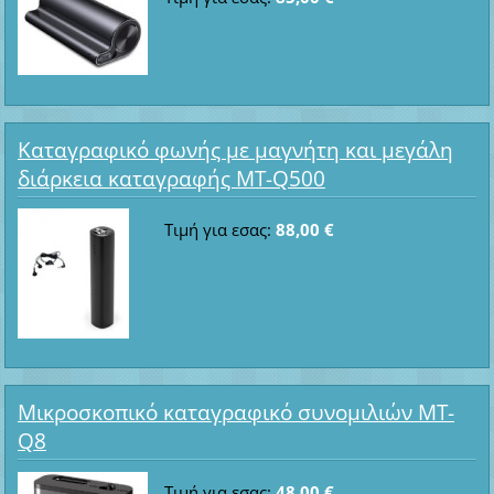
Καταγραφικό φωνής με μαγνήτη και μεγάλη
διάρκεια καταγραφής MT-Q500
Τιμή για εσας:
88,00 €
Μικροσκοπικό καταγραφικό συνομιλιών MT-
Q8
Τιμή για εσας:
48,00 €