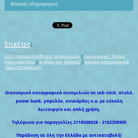
Βασικές πληροφορίες
Ετικέτες
:
είδη παρακολούθησης συνομιλιών
|
οικονομικές λύσεις
ηχογράφησης
|
e-shop spy gadgets
|
κρυφά καταγραφικά
ήχου προσφορές
Οικονομικά καταγραφικά συνομιλιών σε usb stick, στυλό,
power bank, μπρελόκ, κονκάρδες κ.α. με εύκολη
λειτουργία και απλή χρήση.
Τηλέφωνα για παραγγελίες 2118500028 - 2102208905
Παράδοση σε όλη την Ελλάδα με αντικαταβολή!