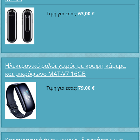
Τιμή για εσας:
63,00 €
Ηλεκτρονικό ρολόι χειρός με κρυφή κάμερα
και μικρόφωνο MAT-V7 16GB
Τιμή για εσας:
79,00 €