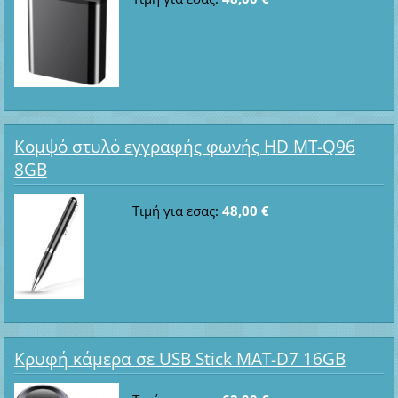
Κομψό στυλό εγγραφής φωνής HD MT-Q96
8GB
Τιμή για εσας:
48,00 €
Κρυφή κάμερα σε USB Stick MAT-D7 16GB