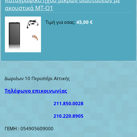
Καταγραφικό ήχου μικρών διαστάσεων με
ακουστικά MT-Q1
Τιμή για εσας:
45,00 €
Δωριέων 10 Περιστέρι Αττικής
Τηλέφωνο επικοινωνίας
211.850.0028
210.220.8905
ΓΕΜΗ : 054905609000