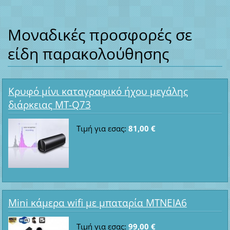
Μοναδικές προσφορές σε
είδη παρακολούθησης
Κρυφό μίνι καταγραφικό ήχου μεγάλης
διάρκειας MT-Q73
Τιμή για εσας:
81,00 €
Mini κάμερα wifi με μπαταρία ΜΤΝΕΙΑ6
Τιμή για εσας:
99,00 €