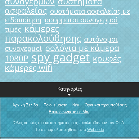
συναγερμών
συστήματα
ασφαλείας
συστήματα ασφαλείας με
ειδοποίηση
ασύρματοι συναγερμοί
κάμερες
τιμές
παρακολούθησης
αυτόνομοι
ρολόγια με κάμερα
συναγερμοί
spy gadget
1080P
κρυφές
κάμερες wifi
Κατηγορίες
Αρχική Σελίδα
Ποιοι είμαστε
Νέα
Όροι και προϋποθέσεις
Επικοινωνηστε με Μας
Όλες οι τιμές του καταστήματός μας περιλαμβάνουν τον ΦΠΑ.
Το e-shop υλοποιήθηκε από
Webnode