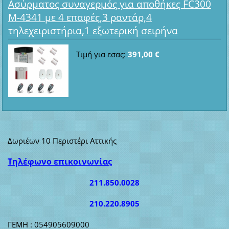
Ασύρματος συναγερμός για αποθήκες FC300
M-4341 με 4 επαφές,3 ραντάρ,4
τηλεχειριστήρια,1 εξωτερική σειρήνα
Τιμή για εσας:
391,00 €
Δωριέων 10 Περιστέρι Αττικής
Τηλέφωνο επικοινωνίας
211.850.0028
210.220.8905
ΓΕΜΗ : 054905609000