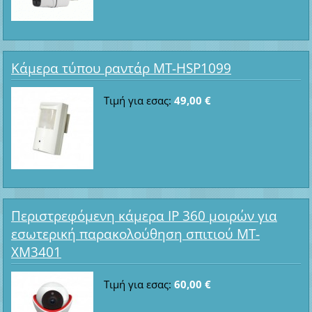
Κάμερα τύπου ραντάρ MT-HSP1099
Τιμή για εσας:
49,00 €
Περιστρεφόμενη κάμερα IP 360 μοιρών για
εσωτερική παρακολούθηση σπιτιού MT-
XM3401
Τιμή για εσας:
60,00 €