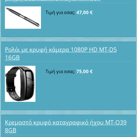
Τιμή για εσας:
47,00 €
Ρολόι με κρυφή κάμερα 1080P HD MT-D5
16GB
Τιμή για εσας:
75,00 €
Κρεμαστό κρυφό καταγραφικό ήχου MT-Q39
8GB