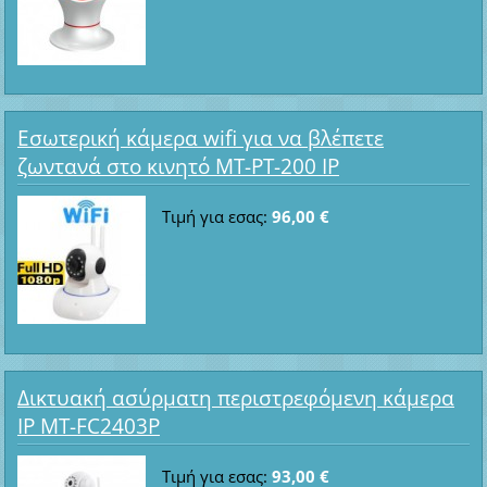
Εσωτερική κάμερα wifi για να βλέπετε
ζωντανά στο κινητό MT-PT-200 IP
Τιμή για εσας:
96,00 €
Δικτυακή ασύρματη περιστρεφόμενη κάμερα
IP MT-FC2403P
Τιμή για εσας:
93,00 €