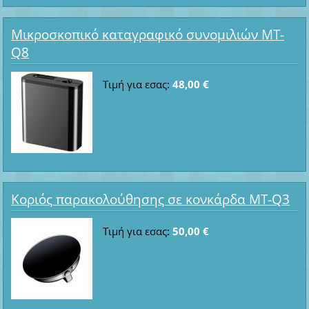
Μικροσκοπικό καταγραφικό συνομιλιών MT-
Q8
Τιμή για εσας:
48,00 €
Κοριός παρακολούθησης σε κονκάρδα MT-Q3
Τιμή για εσας:
50,00 €