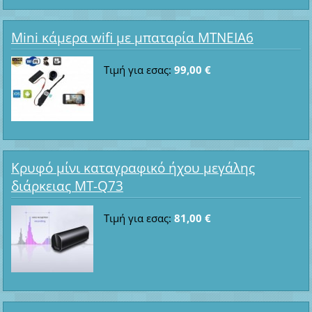
Mini κάμερα wifi με μπαταρία ΜΤΝΕΙΑ6
Τιμή για εσας:
99,00 €
Κρυφό μίνι καταγραφικό ήχου μεγάλης
διάρκειας MT-Q73
Τιμή για εσας:
81,00 €