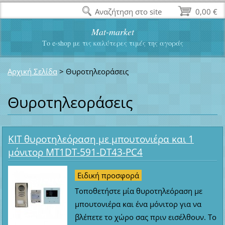
Αναζήτηση στο site
0,00 €
Mat-market
Το e-shop με τις καλύτερες τιμές της αγοράς
Αρχική Σελίδα
>
Θυροτηλεοράσεις
Θυροτηλεοράσεις
ΚΙΤ θυροτηλεόραση με μπουτονιέρα και 1
μόνιτορ MT1DT-591-DT43-PC4
Ειδική προσφορά
Τοποθετήστε μία θυροτηλεόραση με
μπουτονιέρα και ένα μόνιτορ για να
βλέπετε το χώρο σας πριν εισέλθουν. Το