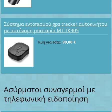
Σύστημα εντοπισμού gps tracker αυτοκινήτου
με αυτόνομη μπαταρία MT-TK905
Τιμή για εσας:
99,00 €
Ασύρματοι συναγερμοί με
τηλεφωνική ειδοποίηση