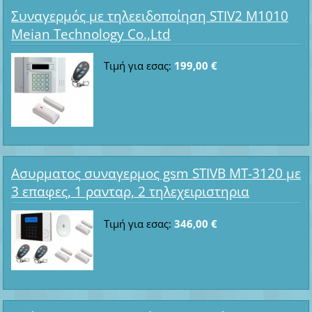
Συναγερμός με τηλεειδοποίηση STIV2 M1010
Meian Technology Co.,Ltd
Τιμή για εσας:
199,00 €
Ασυρματος συναγερμος gsm STIVB MT-3120 με
3 επαφες, 1 ρανταρ, 2 τηλεχειριστηρια
Τιμή για εσας:
346,00 €