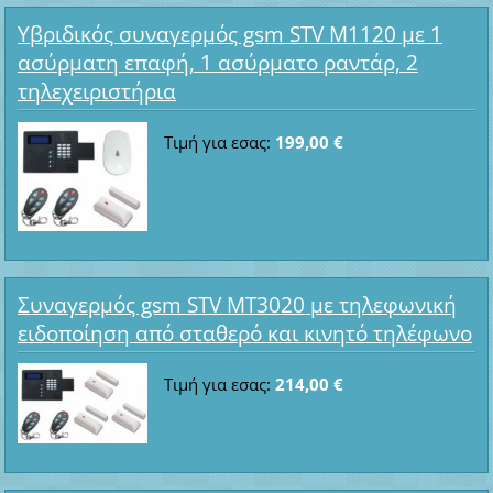
Υβριδικός συναγερμός gsm STV M1120 με 1
ασύρματη επαφή, 1 ασύρματο ραντάρ, 2
τηλεχειριστήρια
Τιμή για εσας:
199,00 €
Συναγερμός gsm STV MT3020 με τηλεφωνική
ειδοποίηση από σταθερό και κινητό τηλέφωνο
Τιμή για εσας:
214,00 €