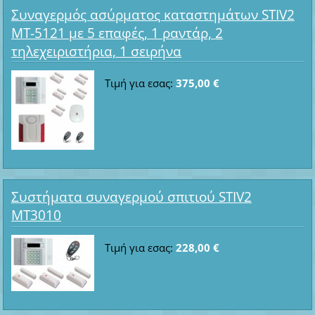
Συναγερμός ασύρματος καταστημάτων STIV2
MT-5121 με 5 επαφές, 1 ραντάρ, 2
τηλεχειριστήρια, 1 σειρήνα
Τιμή για εσας:
375,00 €
Συστήματα συναγερμού σπιτιού STIV2
MT3010
Τιμή για εσας:
228,00 €