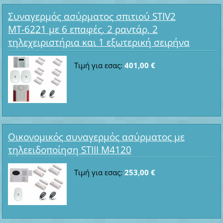
Συναγερμός ασύρματος σπιτιού STIV2
ΜΤ-6221 με 6 επαφές, 2 ραντάρ, 2
τηλεχειριστήρια και 1 εξωτερική σειρήνα
Τιμή για εσας:
401,00 €
Οικονομικός συναγερμός ασύρματος με
τηλεειδοποίηση STIII M4120
Τιμή για εσας:
253,00 €