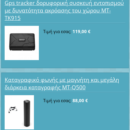
Gps tracker δορυφορική συσκευή εντοπισμού
με δυνατότητα ακρόασης του χώρου MT-
TK915
Τιμή για εσας:
119,00 €
Καταγραφικό φωνής με μαγνήτη και μεγάλη
διάρκεια καταγραφής MT-Q500
Τιμή για εσας:
88,00 €