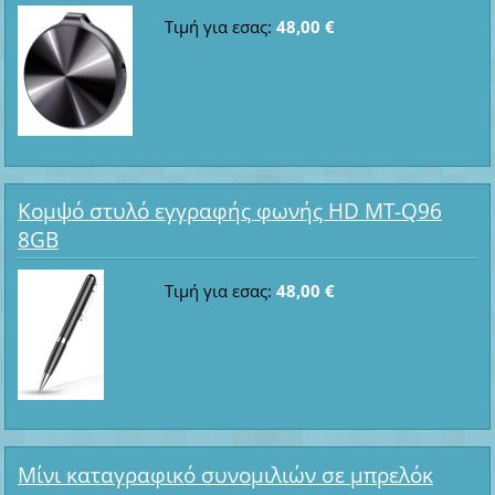
Τιμή για εσας:
48,00 €
Κομψό στυλό εγγραφής φωνής HD MT-Q96
8GB
Τιμή για εσας:
48,00 €
Μίνι καταγραφικό συνομιλιών σε μπρελόκ