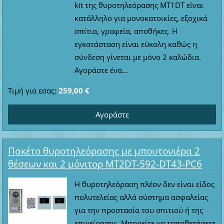
kit της θυροτηλεόρασης MT1DT είναι
κατάλληλο για μονοκατοικίες, εξοχικά
σπίτια, γραφεία, αποθήκες. Η
εγκατάσταση είναι εύκολη καθώς η
σύνδεση γίνεται με μόνο 2 καλώδια.
Αγοράστε ένα...
Τιμή για εσας:
259,00 €
Πακέτο θυροτηλεόρασης με μπουτονιέρα 2
θέσεων και 2 μόνιτορ MT2DT-592-DT43-PC6
Η θυροτηλεόραση πλέον δεν είναι είδος
πολυτελείας αλλά σύστημα ασφαλείας
για την προστασία του σπιτιού ή της
επιχείρησης. Μπορείτε να τοποθετήσετε