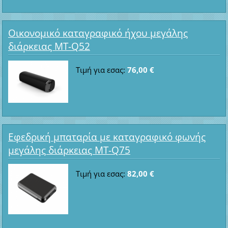
Οικονομικό καταγραφικό ήχου μεγάλης
διάρκειας MT-Q52
Τιμή για εσας:
76,00 €
Εφεδρική μπαταρία με καταγραφικό φωνής
μεγάλης διάρκειας MT-Q75
Τιμή για εσας:
82,00 €