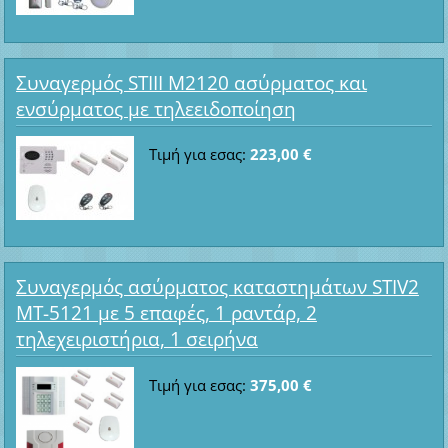
Συναγερμός STIII M2120 ασύρματος και
ενσύρματος με τηλεειδοποίηση
Τιμή για εσας:
223,00 €
Συναγερμός ασύρματος καταστημάτων STIV2
MT-5121 με 5 επαφές, 1 ραντάρ, 2
τηλεχειριστήρια, 1 σειρήνα
Τιμή για εσας:
375,00 €