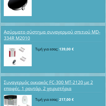
Ασύρματο σύστημα συναγερμού σπιτιού MD-
334R M2010
Τιμή για εσας:
139,00 €
Συναγερμός οικιακός FC-300 MT-2120 με 2
επαφές, 1 ραντάρ, 2 χειριστήρια
Τιμή για εσας:
217,00 €