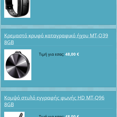
Κρεμαστό κρυφό καταγραφικό ήχου MT-Q39
8GB
Τιμή για εσας:
48,00 €
Κομψό στυλό εγγραφής φωνής HD MT-Q96
8GB
Τιμή για εσας:
48,00 €