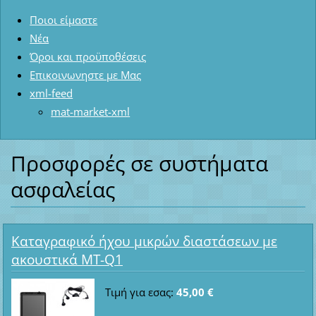
Ποιοι είμαστε
Νέα
Όροι και προϋποθέσεις
Επικοινωνηστε με Μας
xml-feed
mat-market-xml
Προσφορές σε συστήματα
ασφαλείας
Καταγραφικό ήχου μικρών διαστάσεων με
ακουστικά MT-Q1
Τιμή για εσας:
45,00 €