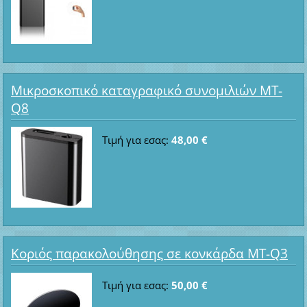
Μικροσκοπικό καταγραφικό συνομιλιών MT-
Q8
Τιμή για εσας:
48,00 €
Κοριός παρακολούθησης σε κονκάρδα MT-Q3
Τιμή για εσας:
50,00 €