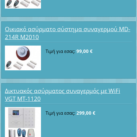
Οικιακό ασύρματο σύστημα συναγερμού MD-
214R M2010
Τιμή για εσας:
99,00 €
Δικτυακός ασύρματος συναγερμός με WiFi
VGT MT-1120
Τιμή για εσας:
299,00 €