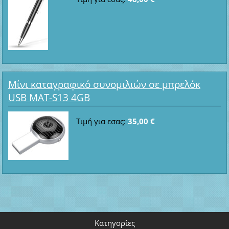
Μίνι καταγραφικό συνομιλιών σε μπρελόκ
USB MAT-S13 4GB
Τιμή για εσας:
35,00 €
Κατηγορίες