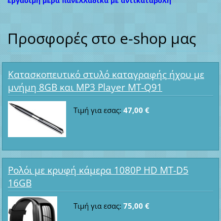
εργάσιμη μέρα πανελλαδικά με αντικαταβολή
Προσφορές στο e-shop μας
Κατασκοπευτικό στυλό καταγραφής ήχου με
μνήμη 8GB και MP3 Player MT-Q91
Τιμή για εσας:
47,00 €
Ρολόι με κρυφή κάμερα 1080P HD MT-D5
16GB
Τιμή για εσας:
75,00 €