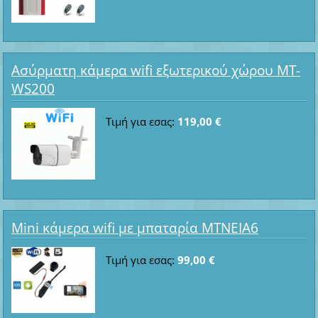
Ασύρματη κάμερα wifi εξωτερικού χώρου MT-
WS200
Τιμή για εσας:
119,00 €
Mini κάμερα wifi με μπαταρία ΜΤΝΕΙΑ6
Τιμή για εσας:
99,00 €