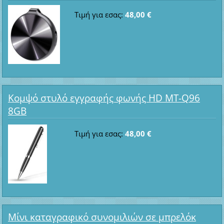
Τιμή για εσας:
48,00 €
Κομψό στυλό εγγραφής φωνής HD MT-Q96
8GB
Τιμή για εσας:
48,00 €
Μίνι καταγραφικό συνομιλιών σε μπρελόκ