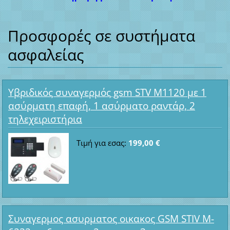
Προσφορές σε συστήματα
ασφαλείας
Υβριδικός συναγερμός gsm STV M1120 με 1
ασύρματη επαφή, 1 ασύρματο ραντάρ, 2
τηλεχειριστήρια
Τιμή για εσας:
199,00 €
Συναγερμος ασυρματος οικακος GSM STIV M-