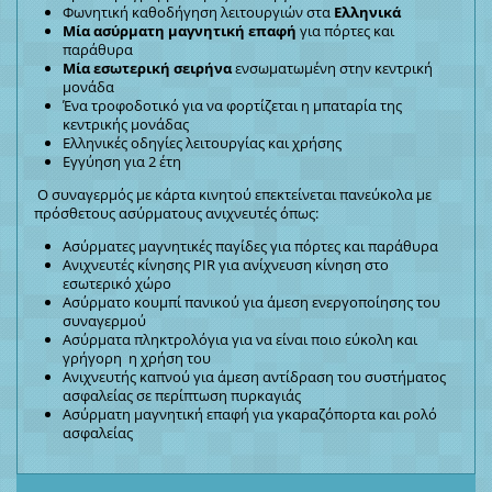
Φωνητική καθοδήγηση λειτουργιών στα
Ελληνικά
Μία ασύρματη μαγνητική επαφή
για πόρτες και
παράθυρα
Μία εσωτερική σειρήνα
ενσωματωμένη στην κεντρική
μονάδα
Ένα τροφοδοτικό για να φορτίζεται η μπαταρία της
κεντρικής μονάδας
Ελληνικές οδηγίες λειτουργίας και χρήσης
Εγγύηση για 2 έτη
Ο συναγερμός με κάρτα κινητού επεκτείνεται πανεύκολα με
πρόσθετους ασύρματους ανιχνευτές όπως:
Ασύρματες μαγνητικές παγίδες για πόρτες και παράθυρα
Ανιχνευτές κίνησης PIR για ανίχνευση κίνηση στο
εσωτερικό χώρο
Ασύρματο κουμπί πανικού για άμεση ενεργοποίησης του
συναγερμού
Ασύρματα πληκτρολόγια για να είναι ποιο εύκολη και
γρήγορη η χρήση του
Ανιχνευτής καπνού για άμεση αντίδραση του συστήματος
ασφαλείας σε περίπτωση πυρκαγιάς
Ασύρματη μαγνητική επαφή για γκαραζόπορτα και ρολό
ασφαλείας