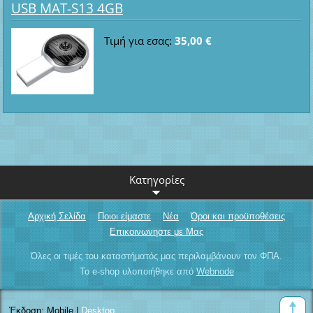
USB MAT-S13 4GB
Τιμή για εσας:
35,00 €
Κατηγορίες
Αρχική Σελίδα
Ποιοι είμαστε
Νέα
Όροι και προϋποθέσεις
Επικοινωνηστε με Μας
Όλες οι τιμές του καταστήματός μας περιλαμβάνουν τον ΦΠΑ.
Το e-shop υλοποιήθηκε από
Webnode
Έκδοση:
Mobile
|
Desktop