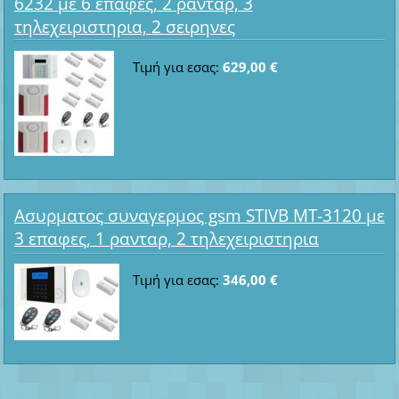
6232 με 6 επαφες, 2 ρανταρ, 3
τηλεχειριστηρια, 2 σειρηνες
Τιμή για εσας:
629,00 €
Ασυρματος συναγερμος gsm STIVB MT-3120 με
3 επαφες, 1 ρανταρ, 2 τηλεχειριστηρια
Τιμή για εσας:
346,00 €