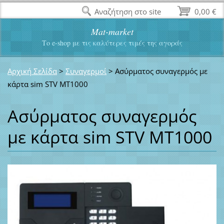
Αναζήτηση στο site
0,00 €
Mat-market
Το e-shop με τις καλύτερες τιμές της αγοράς
Αρχική Σελίδα
>
Συναγερμοί
>
Ασύρματος συναγερμός με
κάρτα sim STV MT1000
Ασύρματος συναγερμός
με κάρτα sim STV MT1000