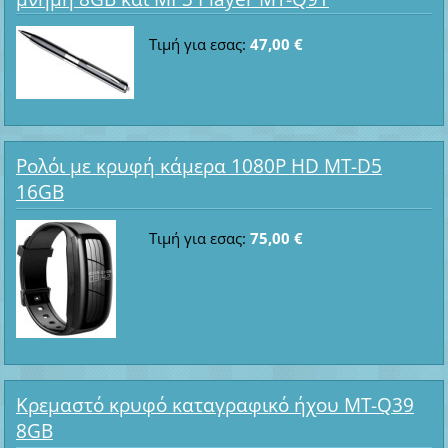
Τιμή για εσας:
47,00 €
Ρολόι με κρυφή κάμερα 1080P HD MT-D5
16GB
Τιμή για εσας:
75,00 €
Κρεμαστό κρυφό καταγραφικό ήχου MT-Q39
8GB