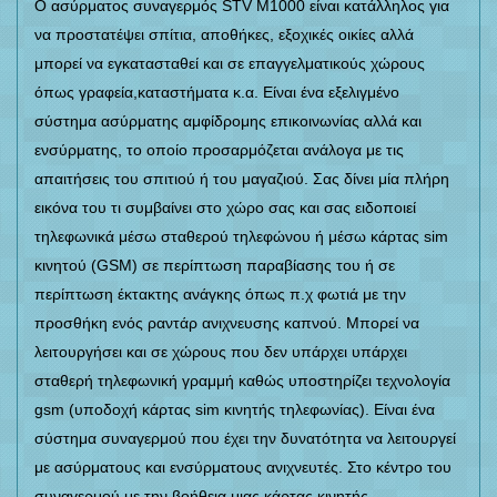
Ο ασύρματος συναγερμός STV M1000
είναι κατάλληλος για
να προστατέψει σπίτια, αποθήκες, εξοχικές οικίες αλλά
μπορεί να εγκατασταθεί και σε επαγγελματικούς χώρους
όπως γραφεία,καταστήματα κ.α. Είναι ένα εξελιγμένο
σύστημα ασύρματης αμφίδρομης επικοινωνίας
αλλά και
ενσύρματης, το οποίο προσαρμόζεται ανάλογα με τις
απαιτήσεις του σπιτιού ή του μαγαζιού. Σας δίνει μία πλήρη
εικόνα του τι συμβαίνει στο χώρο σας και σας ειδοποιεί
τηλεφωνικά
μέσω σταθερού τηλεφώνου ή μέσω κάρτας sim
κινητού (GSM) σε περίπτωση παραβίασης του ή σε
περίπτωση έκτακτης ανάγκης όπως π.χ φωτιά με την
προσθήκη ενός ραντάρ ανιχνευσης καπνού. Μπορεί να
λειτουργήσει και σε χώρους που δεν υπάρχει υπάρχει
σταθερή τηλεφωνική γραμμή καθώς υποστηρίζει τεχνολογία
gsm (υποδοχή κάρτας sim κινητής τηλεφωνίας). Είναι ένα
σύστημα συναγερμού που έχει την δυνατότητα να λειτουργεί
με ασύρματους και ενσύρματους ανιχνευτές. Στο κέντρο του
συναγερμού με την βοήθεια μιας κάρτας κινητής