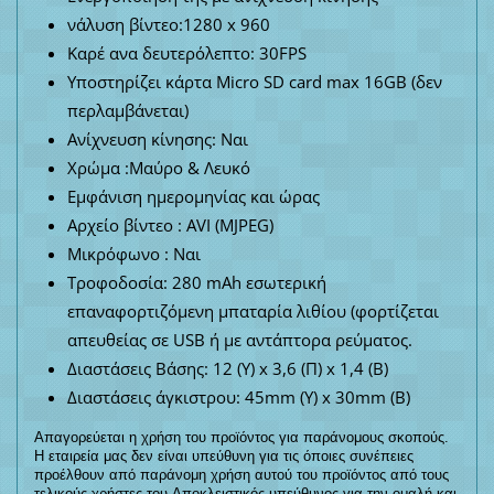
νάλυση βίντεο:1280 x 960
Καρέ ανα δευτερόλεπτο: 30FPS
Υποστηρίζει κάρτα Micro SD card max 16GB (δεν
περλαμβάνεται)
Ανίχνευση κίνησης: Ναι
Χρώμα :Μαύρο & Λευκό
Εμφάνιση ημερομηνίας και ώρας
Αρχείο βίντεο : AVI (MJPEG)
Μικρόφωνο : Ναι
Τροφοδοσία: 280 mAh εσωτερική
επαναφορτιζόμενη μπαταρία λιθίου (φορτίζεται
απευθείας σε USB ή με αντάπτορα ρεύματος.
Διαστάσεις Βάσης: 12 (Υ) x 3,6 (Π) x 1,4 (Β)
Διαστάσεις άγκιστρου: 45mm (Υ) x 30mm (Β)
Απαγορεύεται η χρήση του προϊόντος για παράνομους σκοπούς.
Η εταιρεία μας δεν είναι υπεύθυνη για τις όποιες συνέπειες
προέλθουν από παράνομη χρήση αυτού του προϊόντος από τους
τελικούς χρήστες του.
Αποκλειστικός υπεύθυνος για την ομαλή και