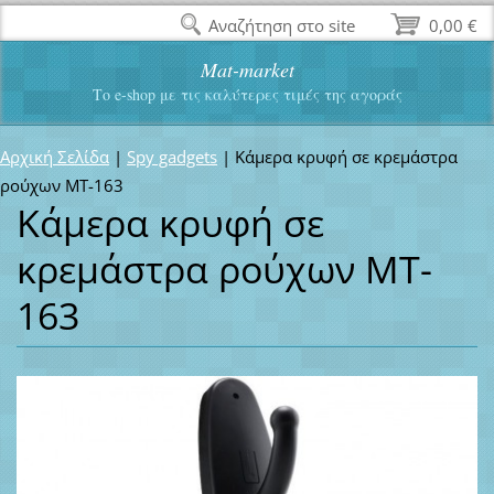
Αναζήτηση στο site
0,00 €
Mat-market
Το e-shop με τις καλύτερες τιμές της αγοράς
Αρχική Σελίδα
|
Spy gadgets
|
Κάμερα κρυφή σε κρεμάστρα
ρούχων MT-163
Κάμερα κρυφή σε
κρεμάστρα ρούχων MT-
163