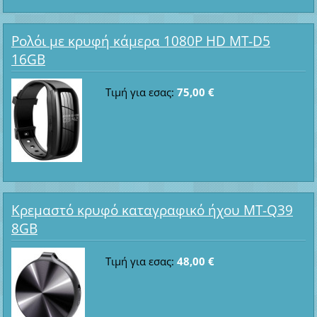
Ρολόι με κρυφή κάμερα 1080P HD MT-D5
16GB
Τιμή για εσας:
75,00 €
Κρεμαστό κρυφό καταγραφικό ήχου MT-Q39
8GB
Τιμή για εσας:
48,00 €