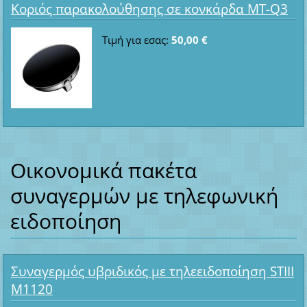
Κοριός παρακολούθησης σε κονκάρδα MT-Q3
Τιμή για εσας:
50,00 €
Οικονομικά πακέτα
συναγερμών με τηλεφωνική
ειδοποίηση
Συναγερμός υβριδικός με τηλεειδοποίηση STIII
M1120