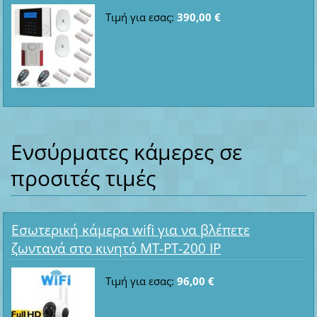
Τιμή για εσας:
390,00 €
Ενσύρματες κάμερες σε
προσιτές τιμές
Εσωτερική κάμερα wifi για να βλέπετε
ζωντανά στο κινητό MT-PT-200 IP
Τιμή για εσας:
96,00 €