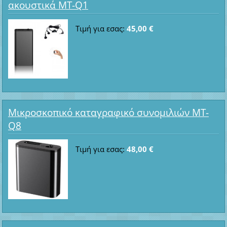
ακουστικά MT-Q1
Τιμή για εσας:
45,00 €
Μικροσκοπικό καταγραφικό συνομιλιών MT-
Q8
Τιμή για εσας:
48,00 €