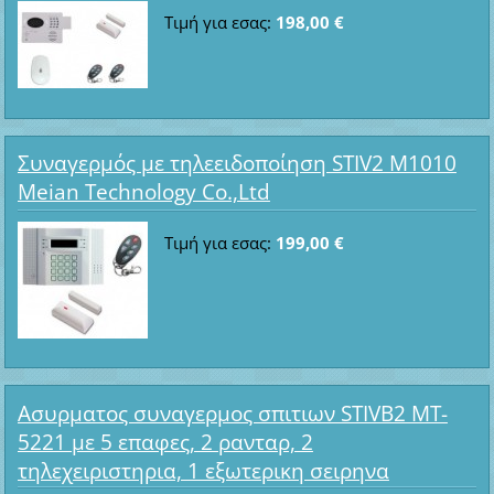
Τιμή για εσας:
198,00 €
Συναγερμός με τηλεειδοποίηση STIV2 M1010
Meian Technology Co.,Ltd
Τιμή για εσας:
199,00 €
Ασυρματος συναγερμος σπιτιων STIVB2 MT-
5221 με 5 επαφες, 2 ρανταρ, 2
τηλεχειριστηρια, 1 εξωτερικη σειρηνα