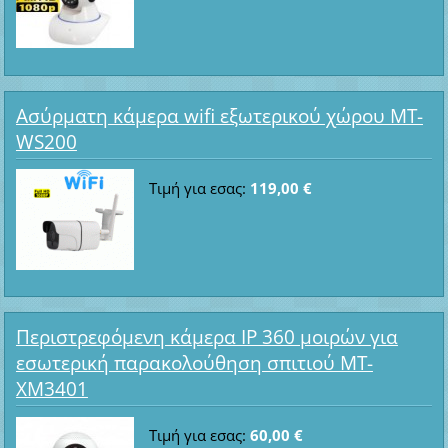
Ασύρματη κάμερα wifi εξωτερικού χώρου MT-
WS200
Τιμή για εσας:
119,00 €
Περιστρεφόμενη κάμερα IP 360 μοιρών για
εσωτερική παρακολούθηση σπιτιού MT-
XM3401
Τιμή για εσας:
60,00 €