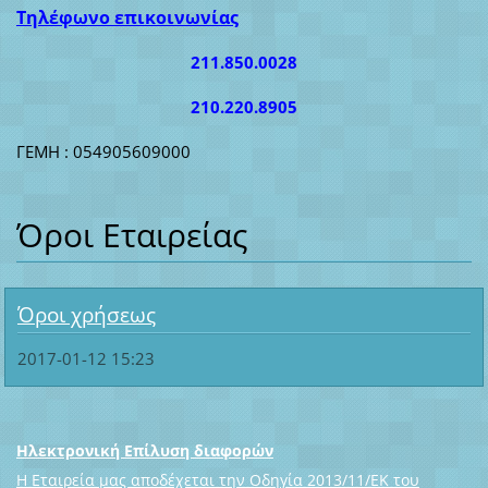
Τηλέφωνο επικοινωνίας
211.850.0028
210.220.8905
ΓΕΜΗ : 054905609000
Όροι Εταιρείας
Όροι χρήσεως
2017-01-12 15:23
Ηλεκτρονική Επίλυση διαφορών
Η Εταιρεία μας αποδέχεται την Οδηγία 2013/11/ΕΚ του