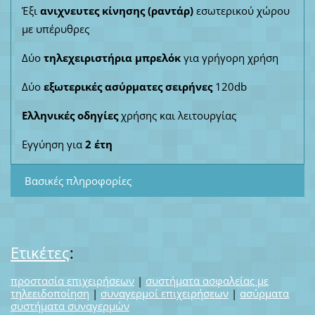
Έξι
ανιχνευτες κίνησης (ραντάρ)
εσωτερικού χώρου
με υπέρυθρες
Δύο
τηλεχειριστήρια μπρελόκ
για γρήγορη χρήση
Δύο
εξωτερικές ασύρματες σειρήνες
120db
Ελληνικές οδηγίες
χρήσης και λειτουργίας
Εγγύηση για
2 έτη
Βασικές πληροφορίες
Ετικέτες
:
προστασία επιχειρήσεων
|
συστήματα ασφαλείας με
τηλεειδοποίηση
|
συναγερμοί επιχειρήσεων
|
ασύρματα
συστήματα συναγερμών