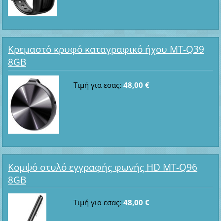
Κρεμαστό κρυφό καταγραφικό ήχου MT-Q39
8GB
Τιμή για εσας:
48,00 €
Κομψό στυλό εγγραφής φωνής HD MT-Q96
8GB
Τιμή για εσας:
48,00 €