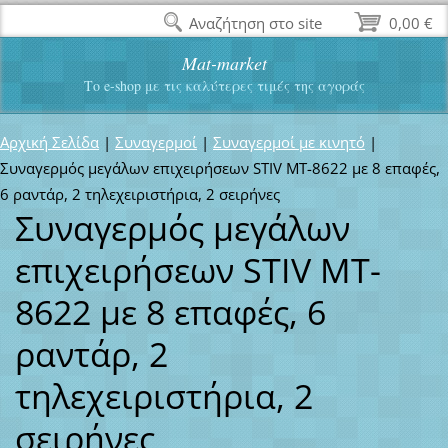
Αναζήτηση στο site
0,00 €
Mat-market
Το e-shop με τις καλύτερες τιμές της αγοράς
Αρχική Σελίδα
|
Συναγερμοί
|
Συναγερμοί με κινητό
|
Συναγερμός μεγάλων επιχειρήσεων STIV MT-8622 με 8 επαφές,
6 ραντάρ, 2 τηλεχειριστήρια, 2 σειρήνες
Συναγερμός μεγάλων
επιχειρήσεων STIV MT-
8622 με 8 επαφές, 6
ραντάρ, 2
τηλεχειριστήρια, 2
σειρήνες