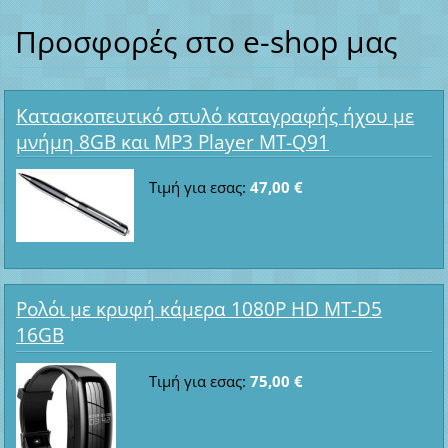
Προσφορές στο e-shop μας
Κατασκοπευτικό στυλό καταγραφής ήχου με
μνήμη 8GB και MP3 Player MT-Q91
Τιμή για εσας:
47,00 €
Ρολόι με κρυφή κάμερα 1080P HD MT-D5
16GB
Τιμή για εσας:
75,00 €