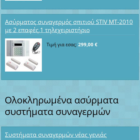
Ασύρματος συναγερμός σπιτιού STIV MT-2010
με 2 επαφές,1 τηλεχειριστήριο
Τιμή για εσας:
299,00 €
Ολοκληρωμένα ασύρματα
συστήματα συναγερμών
Συστήματα συναγερμών νέας γενιάς