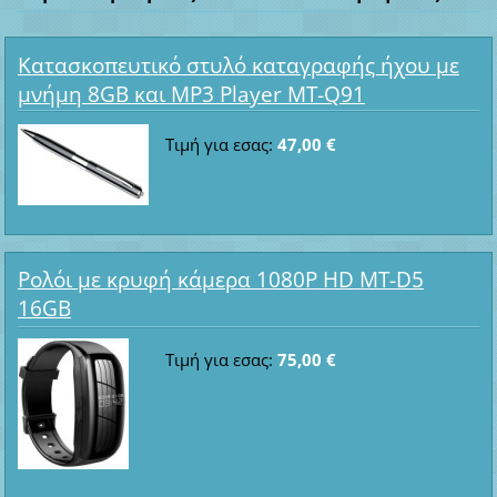
Κατασκοπευτικό στυλό καταγραφής ήχου με
μνήμη 8GB και MP3 Player MT-Q91
Τιμή για εσας:
47,00 €
Ρολόι με κρυφή κάμερα 1080P HD MT-D5
16GB
Τιμή για εσας:
75,00 €