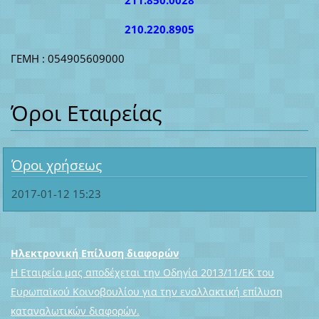
210.220.8905
ΓΕΜΗ : 054905609000
Όροι Εταιρείας
Όροι χρήσεως
2017-01-12 15:23
Ηλεκτρονική Επίλυση διαφορών
Η Εταιρεία μας αποδέχεται την Οδηγία 2013/11/ΕΚ του
Ευρωπαϊκού Κοινοβουλίου για την εναλλακτική επίλυση
καταναλωτικών διαφορών.