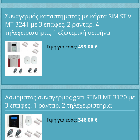
Συναγερμός καταστήματος με κάρτα SIM STIV
MT-3241 με 3 επαφές, 2 ραντάρ, 4
τηλεχειριστήρια, 1 εξωτερική σειρήνα
Τιμή για εσας:
499,00 €
Ασυρματος συναγερμος gsm STIVB MT-3120 με
3 επαφες, 1 ρανταρ, 2 τηλεχειριστηρια
Τιμή για εσας:
346,00 €