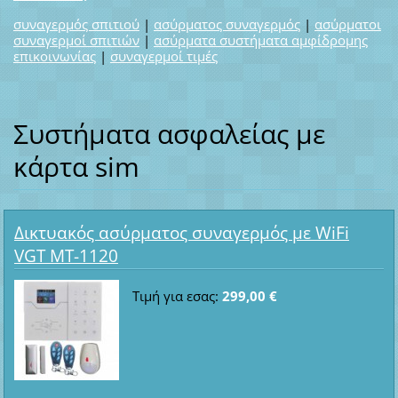
συναγερμός σπιτιού
|
ασύρματος συναγερμός
|
ασύρματοι
συναγερμοί σπιτιών
|
ασύρματα συστήματα αμφίδρομης
επικοινωνίας
|
συναγερμοί τιμές
Συστήματα ασφαλείας με
κάρτα sim
Δικτυακός ασύρματος συναγερμός με WiFi
VGT MT-1120
Τιμή για εσας:
299,00 €