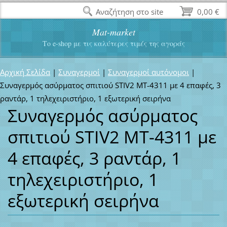
Αναζήτηση στο site
0,00 €
Mat-market
Το e-shop με τις καλύτερες τιμές της αγοράς
Αρχική Σελίδα
|
Συναγερμοί
|
Συναγερμοί αυτόνομοι
|
Συναγερμός ασύρματος σπιτιού STIV2 MT-4311 με 4 επαφές, 3
ραντάρ, 1 τηλεχειριστήριο, 1 εξωτερική σειρήνα
Συναγερμός ασύρματος
σπιτιού STIV2 MT-4311 με
4 επαφές, 3 ραντάρ, 1
τηλεχειριστήριο, 1
εξωτερική σειρήνα