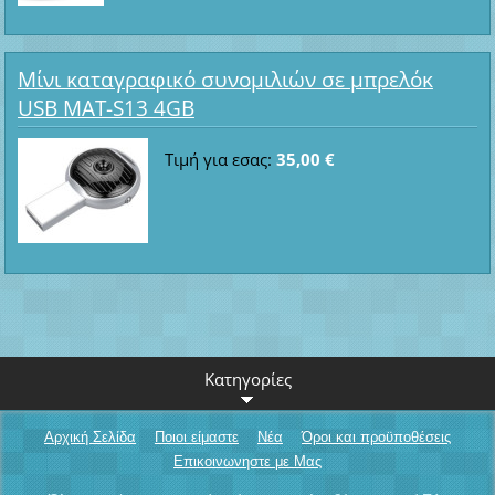
Μίνι καταγραφικό συνομιλιών σε μπρελόκ
USB MAT-S13 4GB
Τιμή για εσας:
35,00 €
Κατηγορίες
Αρχική Σελίδα
Ποιοι είμαστε
Νέα
Όροι και προϋποθέσεις
Επικοινωνηστε με Μας