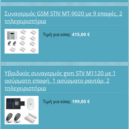
Συναγερμός GSM STIV MT-9020 με 9 επαφές, 2
τηλεχειριστήρια
Τιμή για εσας:
415,00 €
Υβριδικός συναγερμός gsm STV M1120 με 1
ασύρματη επαφή, 1 ασύρματο ραντάρ, 2
τηλεχειριστήρια
Τιμή για εσας:
199,00 €