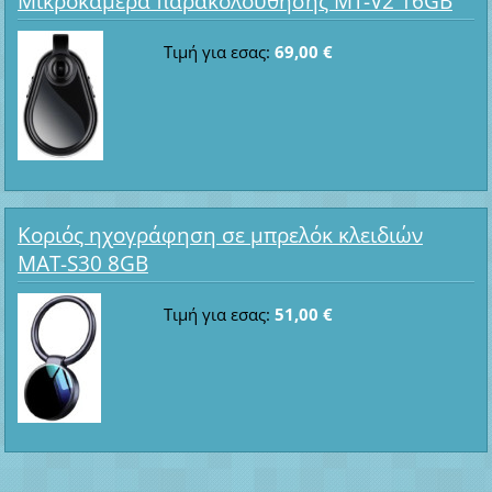
Μικροκάμερα παρακολούθησης MT-V2 16GB
Τιμή για εσας:
69,00 €
Κοριός ηχογράφηση σε μπρελόκ κλειδιών
MAT-S30 8GB
Τιμή για εσας:
51,00 €