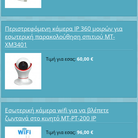
Περιστρεφόμενη κάμερα IP 360 μοιρών για
εσωτερική παρακολούθηση σπιτιού MT-
XM3401
Τιμή για εσας:
60,00 €
Εσωτερική κάμερα wifi για να βλέπετε
ζωντανά στο κινητό MT-PT-200 IP
Τιμή για εσας:
96,00 €