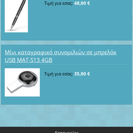
Τιμή για εσας:
48,00 €
Μίνι καταγραφικό συνομιλιών σε μπρελόκ
USB MAT-S13 4GB
Τιμή για εσας:
35,00 €
Κατηγορίες