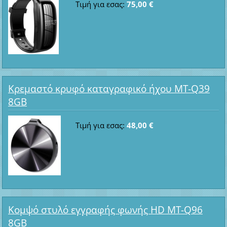
Τιμή για εσας:
75,00 €
Κρεμαστό κρυφό καταγραφικό ήχου MT-Q39
8GB
Τιμή για εσας:
48,00 €
Κομψό στυλό εγγραφής φωνής HD MT-Q96
8GB