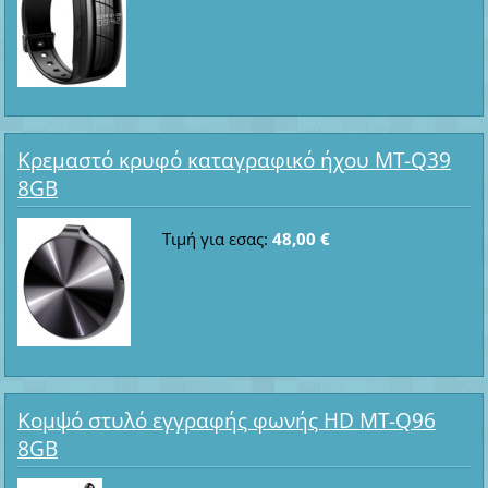
Κρεμαστό κρυφό καταγραφικό ήχου MT-Q39
8GB
Τιμή για εσας:
48,00 €
Κομψό στυλό εγγραφής φωνής HD MT-Q96
8GB