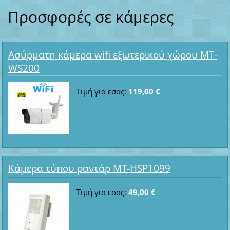
Προσφορές σε κάμερες
Ασύρματη κάμερα wifi εξωτερικού χώρου MT-
WS200
Τιμή για εσας:
119,00 €
Κάμερα τύπου ραντάρ MT-HSP1099
Τιμή για εσας:
49,00 €