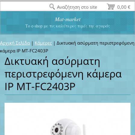
Αναζήτηση στο site
0,00 €
Mat-market
Το e-shop με τις καλύτερες τιμές της αγοράς
Αρχική Σελίδα
|
Κάμερες
|
Δικτυακή ασύρματη περιστρεφόμενη
κάμερα IP MT-FC2403P
Δικτυακή ασύρματη
περιστρεφόμενη κάμερα
IP MT-FC2403P