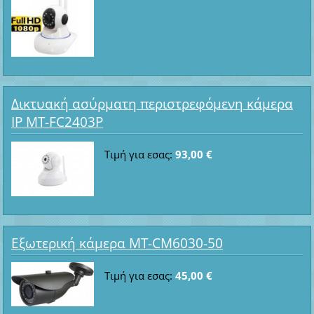
Δικτυακή ασύρματη περιστρεφόμενη κάμερα
IP MT-FC2403P
Τιμή για εσας:
93,00 €
Εξωτερική κάμερα MT-CM6030-50
Τιμή για εσας:
45,00 €