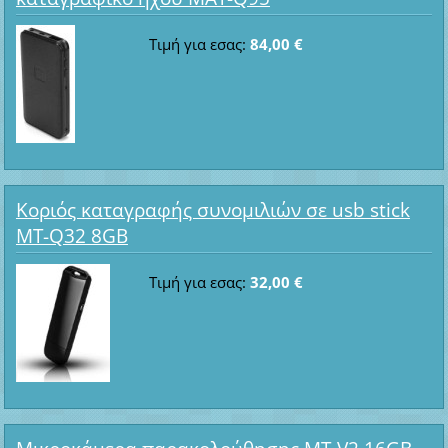
Τιμή για εσας:
84,00 €
Κοριός καταγραφής συνομιλιών σε usb stick
MT-Q32 8GB
Τιμή για εσας:
32,00 €