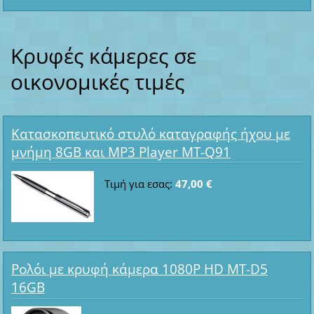
Κρυφές κάμερες σε
οικονομικές τιμές
Κατασκοπευτικό στυλό καταγραφής ήχου με
μνήμη 8GB και MP3 Player MT-Q91
Τιμή για εσας:
47,00 €
Ρολόι με κρυφή κάμερα 1080P HD MT-D5
16GB