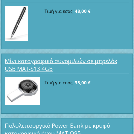
Τιμή για εσας:
48,00 €
Μίνι καταγραφικό συνομιλιών σε μπρελόκ
USB MAT-S13 4GB
Τιμή για εσας:
35,00 €
Πολυλειτουργικό Power Bank με κρυφό
καταγραφικό ήχου MAT-Q95