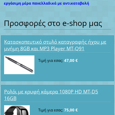
εργάσιμη μέρα πανελλαδικά με αντικαταβολή
Προσφορές στο e-shop μας
Κατασκοπευτικό στυλό καταγραφής ήχου με
μνήμη 8GB και MP3 Player MT-Q91
Τιμή για εσας:
47,00 €
Ρολόι με κρυφή κάμερα 1080P HD MT-D5
16GB
Τιμή για εσας:
75,00 €