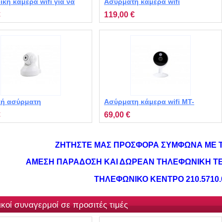
κή κάμερα wifi για να
Ασύρματη κάμερα wifi
 ζωντανά στο κινητό
εξωτερικού χώρου MT-WS200
€
119,00 €
00 IP
κή ασύρματη
Ασύρματη κάμερα wifi MT-
ρεφόμενη κάμερα IP MT-
FC1405P
€
69,00 €
P
ΖΗΤΗΣΤΕ ΜΑΣ ΠΡΟΣΦΟΡΑ ΣΥΜΦΩΝΑ ΜΕ Τ
ΑΜΕΣΗ ΠΑΡΑΔΟΣΗ ΚΑΙ ΔΩΡΕΑΝ ΤΗΛΕΦΩΝΙΚΗ ΤΕ
ΤΗΛΕΦΩΝΙΚΟ ΚΕΝΤΡΟ 210.5710.
ικοί συναγερμοί σε προσιτές τιμές