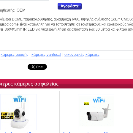
Αγοράστε
ηθευτής:
OEM
κάμερα DOME παρακολούθησης, αδιάβροχη IP66, υψηλής ανάλυσης 1/3.7'' CMOS
άμερα dome είναι κατάλληλη για να τοποθετηθεί σε εσωτερικούς και εξωτερικούς χώ
ει 36XΦ5mm IR LED για νυχτερινή λήψη σε απόσταση έως 30 μέτρα και φίλτρο απ
κάμερες οροφής
|
κάμερες varifocal
|
οικονομικές κάμερες
ότερες κάμερες ασφαλείας