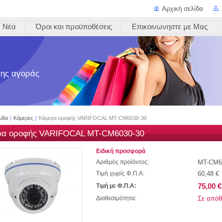
Αρχική σελίδα
Νέα
Όροι και προϋποθέσεις
Επικοινωνηστε με Μας
 της αγοράς
λίδα
|
Κάμερες
|
Κάμερα οροφής VARIFOCAL MT-CM6030-30
ρα οροφής VARIFOCAL MT-CM6030-30
Ειδική προσφορά
MT-CM6
Αριθμός προϊόντος:
60,48 €
Τιμή χωρίς Φ.Π.Α:
75,00 €
Τιμή με Φ.Π.Α:
Σε απόθ
Διαθεσιμότητα: