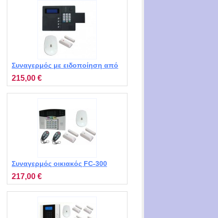
Συναγερμός με ειδοποίηση από
κινητό STV MT1100
215,00 €
Συναγερμός οικιακός FC-300
MT-2120 με 2 επαφές, 1 ραντάρ,
217,00 €
2 χειριστήρια