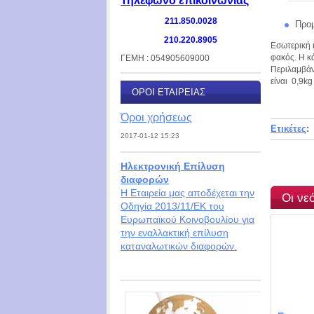
Τηλέφωνο επικοινωνίας
211.850.0028
Προμ
210.220.8905
Εσωτερική 
φακός. Η κ
ΓΕΜΗ : 054905609000
Περιλαμβάν
είναι 0,9kg
ΌΡΟΙ ΕΤΑΙΡΕΊΑΣ
Όροι χρήσεως
Ετικέτες
:
2017-01-12 15:23
Ηλεκτρονική Επίλυση
διαφορών
Η Εταιρεία μας αποδέχεται την
Οι νε
Οδηγία 2013/11/ΕΚ του
Ευρωπαϊκού Κοινοβουλίου για
την εναλλακτική επίλυση
καταναλωτικών διαφορών.