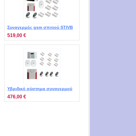
Συναγερμός gsm σπιτιού STIVB
MT-9221 με 9 επαφές, 2 ραντάρ,
519,00 €
2 τηλεχειριστήρια, 1 σειρήνα
Υβριδικό σύστημα συναγερμού
STIV2 MT9241
476,00 €