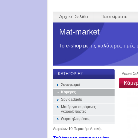
Αρχική Σελίδα
Ποιοι είμαστε
Mat-market
Το e-shop με τις καλύτερες τιμές
Αρχική Σε
ΚΑΤΗΓΟΡΊΕΣ
Κάμε
Συναγερμοί
Κάμερες
Spy gadgets
Μοτέρ για συρόμενες
γκαραζόπορτες
Θυροτηλεοράσεις
Δωριέων 10 Περιστέρι Αττικής