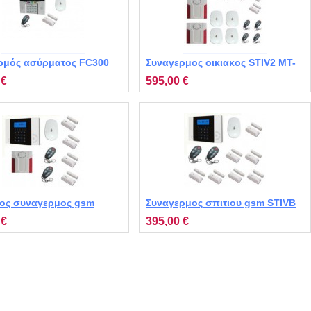
ρμός ασύρματος FC300
Συναγερμος οικιακος STIV2 MT-
7442 με 7 επαφες, 4 ρανταρ, 4
 €
595,00 €
τηλεχειριστηρια, 2 εξωτερικες
σειρηνες
κος συναγερμος gsm
Συναγερμος σπιτιου gsm STIVB
T-4121 με 4 επαφες, 1
MT-7120 με 7 επαφες, 1 ρανταρ,
 €
395,00 €
 2 τηλεχειριστηρια, 1
2 τηλεχειριστηρια
ικη σειρηνα