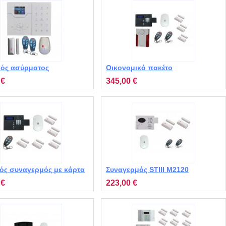
κός ασύρματος
Οικονομικό πακέτο
ρμός με WiFi VGT MT-
συναγερμού με κάρτα sim STV
 €
345,00 €
MT3121
κός συναγερμός με κάρτα
Συναγερμός STIII M2120
ύ STV MT-5110
ασύρματος και ενσύρματος με
 €
223,00 €
τηλεειδοποίηση