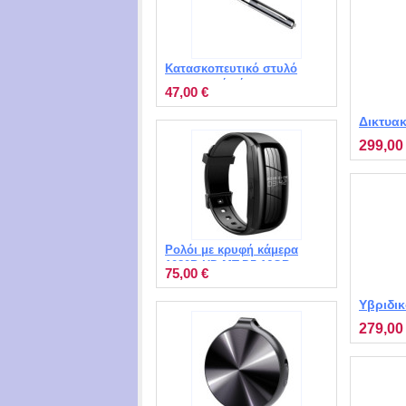
Κατασκοπευτικό στυλό
καταγραφής ήχου με
47,00 €
μνήμη 8GB και MP3
Player MT-Q91
Δικτυα
συναγε
299,00
1120
Ρολόι με κρυφή κάμερα
1080P HD MT-D5 16GB
75,00 €
Υβριδι
κινητο
279,00