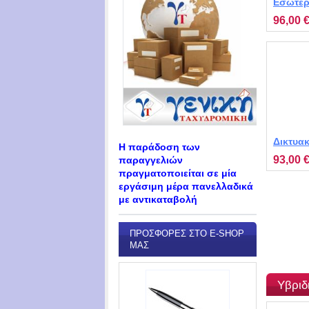
Εσωτερι
βλέπετε
96,00 
MT-PT-2
Δικτυα
Η παράδοση των
περιστ
93,00 
παραγγελιών
FC2403
πραγματοποιείται σε μία
εργάσιμη μέρα πανελλαδικά
με αντικαταβολή
ΠΡΟΣΦΟΡΈΣ ΣΤΟ E-SHOP
ΜΑΣ
Υβριδ