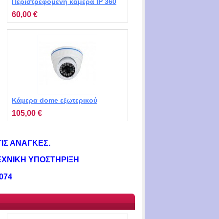
Περιστρεφόμενη κάμερα IP 360
μοιρών για εσωτερική
60,00 €
παρακολούθηση σπιτιού MT-
XM3401
Κάμερα dome εξωτερικού
χώρου MT-DNJ138
105,00 €
ΙΣ ΑΝΑΓΚΕΣ.
ΧΝΙΚΗ ΥΠΟΣΤΗΡΙΞΗ
074