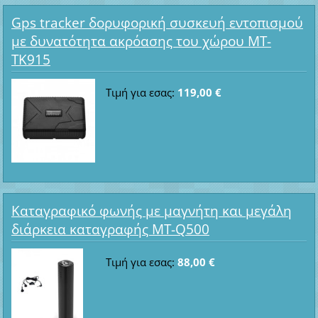
Gps tracker δορυφορική συσκευή εντοπισμού
με δυνατότητα ακρόασης του χώρου MT-
TK915
Τιμή για εσας:
119,00 €
Καταγραφικό φωνής με μαγνήτη και μεγάλη
διάρκεια καταγραφής MT-Q500
Τιμή για εσας:
88,00 €