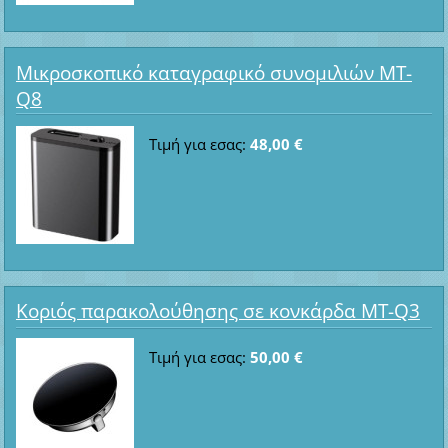
Μικροσκοπικό καταγραφικό συνομιλιών MT-
Q8
Τιμή για εσας:
48,00 €
Κοριός παρακολούθησης σε κονκάρδα MT-Q3
Τιμή για εσας:
50,00 €