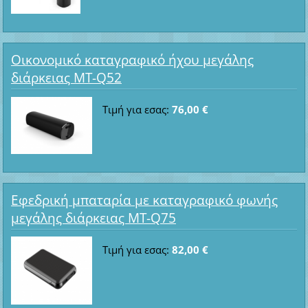
Οικονομικό καταγραφικό ήχου μεγάλης
διάρκειας MT-Q52
Τιμή για εσας:
76,00 €
Εφεδρική μπαταρία με καταγραφικό φωνής
μεγάλης διάρκειας MT-Q75
Τιμή για εσας:
82,00 €