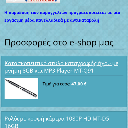
Η παράδοση των παραγγελιών πραγματοποιείται σε μία
εργάσιμη μέρα πανελλαδικά με αντικαταβολή
Προσφορές στο e-shop μας
Κατασκοπευτικό στυλό καταγραφής ήχου με
μνήμη 8GB και MP3 Player MT-Q91
Τιμή για εσας:
47,00 €
Ρολόι με κρυφή κάμερα 1080P HD MT-D5
16GB