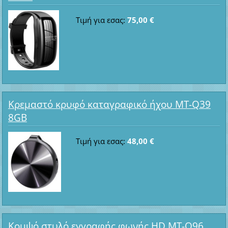
Τιμή για εσας:
75,00 €
Κρεμαστό κρυφό καταγραφικό ήχου MT-Q39
8GB
Τιμή για εσας:
48,00 €
Κομψό στυλό εγγραφής φωνής HD MT-Q96