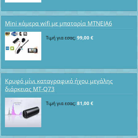
Mini κάμερα wifi με μπαταρία ΜΤΝΕΙΑ6
Τιμή για εσας:
99,00 €
Κρυφό μίνι καταγραφικό ήχου μεγάλης
διάρκειας MT-Q73
Τιμή για εσας:
81,00 €