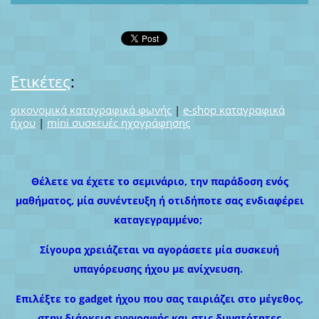
Ετικέτες
:
οικονομικά καταγραφικά φωνής
|
e-shop καταγραφικά
ήχου
|
mini συσκευές ηχογράφησης
Θέλετε να έχετε το σεμινάριο, την παράδοση ενός
μαθήματος, μία συνέντευξη ή οτιδήποτε σας ενδιαφέρει
καταγεγραμμένο;
Σίγουρα χρειάζεται να αγοράσετε μία συσκευή
υπαγόρευσης ήχου με ανίχνευση.
Επιλέξτε το gadget ήχου που σας ταιριάζει στο μέγεθος,
στην διάρκεια εγγγραφής και στις δυνατότητες