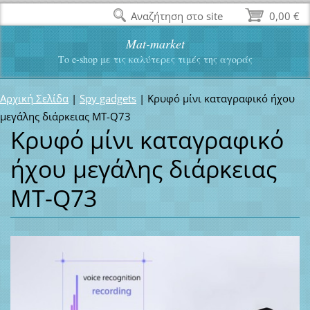
Αναζήτηση στο site
0,00 €
Mat-market
Το e-shop με τις καλύτερες τιμές της αγοράς
Αρχική Σελίδα
|
Spy gadgets
|
Κρυφό μίνι καταγραφικό ήχου
μεγάλης διάρκειας MT-Q73
Κρυφό μίνι καταγραφικό
ήχου μεγάλης διάρκειας
MT-Q73