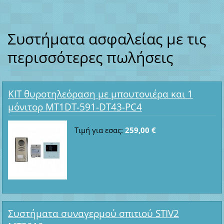
Συστήματα ασφαλείας με τις
περισσότερες πωλήσεις
ΚΙΤ θυροτηλεόραση με μπουτονιέρα και 1
μόνιτορ MT1DT-591-DT43-PC4
Τιμή για εσας:
259,00 €
Συστήματα συναγερμού σπιτιού STIV2