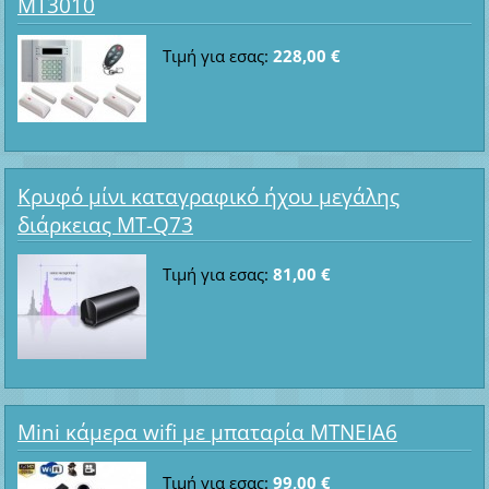
MT3010
Τιμή για εσας:
228,00 €
Κρυφό μίνι καταγραφικό ήχου μεγάλης
διάρκειας MT-Q73
Τιμή για εσας:
81,00 €
Mini κάμερα wifi με μπαταρία ΜΤΝΕΙΑ6
Τιμή για εσας:
99,00 €