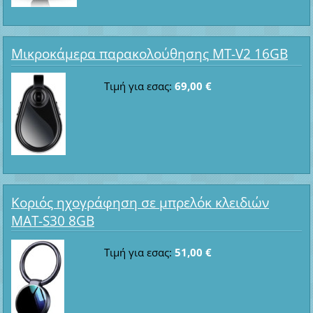
Μικροκάμερα παρακολούθησης MT-V2 16GB
Τιμή για εσας:
69,00 €
Κοριός ηχογράφηση σε μπρελόκ κλειδιών
MAT-S30 8GB
Τιμή για εσας:
51,00 €