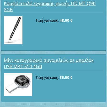
Κομψό στυλό εγγραφής φωνής HD MT-Q96
8GB
Τιμή για εσας:
48,00 €
Μίνι καταγραφικό συνομιλιών σε μπρελόκ
USB MAT-S13 4GB
Τιμή για εσας:
35,00 €