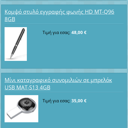
Κομψό στυλό εγγραφής φωνής HD MT-Q96
8GB
Τιμή για εσας:
48,00 €
Μίνι καταγραφικό συνομιλιών σε μπρελόκ
USB MAT-S13 4GB
Τιμή για εσας:
35,00 €