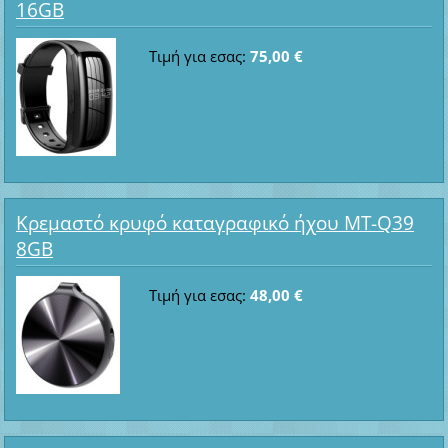
16GB
Τιμή για εσας:
75,00 €
Κρεμαστό κρυφό καταγραφικό ήχου MT-Q39
8GB
Τιμή για εσας:
48,00 €