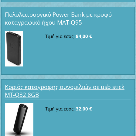
Πολυλειτουργικό Power Bank με κρυφό
καταγραφικό ήχου MAT-Q95
Τιμή για εσας:
84,00 €
Κοριός καταγραφής συνομιλιών σε usb stick
MT-Q32 8GB
Τιμή για εσας:
32,00 €