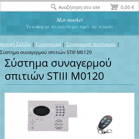
Αναζήτηση στο site
0,00 €
Mat-market
Το e-shop με τις καλύτερες τιμές της αγοράς
Αρχική Σελίδα
|
Συναγερμοί
|
Συναγερμοί αυτόνομοι
|
Σύστημα συναγερμού σπιτιών STIII M0120
Σύστημα συναγερμού
σπιτιών STIII M0120