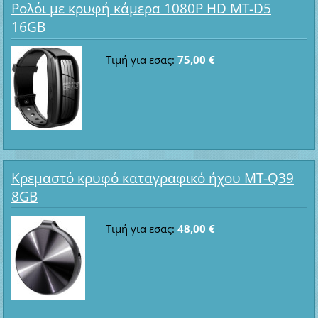
Ρολόι με κρυφή κάμερα 1080P HD MT-D5
16GB
Τιμή για εσας:
75,00 €
Κρεμαστό κρυφό καταγραφικό ήχου MT-Q39
8GB
Τιμή για εσας:
48,00 €