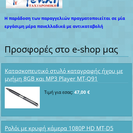
Η παράδοση των παραγγελιών πραγματοποιείται σε μία
εργάσιμη μέρα πανελλαδικά με αντικαταβολή
Προσφορές στο e-shop μας
Κατασκοπευτικό στυλό καταγραφής ήχου με
μνήμη 8GB και MP3 Player MT-Q91
Τιμή για εσας:
47,00 €
Ρολόι με κρυφή κάμερα 1080P HD MT-D5