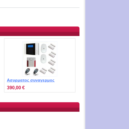
Ασυρματος συναγερμος
σπιτιων STIVB2 MT-5221 με 5
390,00 €
επαφες, 2 ρανταρ, 2
τηλεχειριστηρια, 1 εξωτερικη
σειρηνα