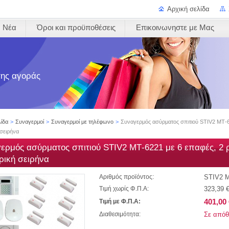
Αρχική σελίδα
Νέα
Όροι και προϋποθέσεις
Επικοινωνηστε με Μας
 της αγοράς
λίδα
>
Συναγερμοί
>
Συναγερμοί με τηλέφωνο
>
Συναγερμός ασύρματος σπιτιού STIV2 ΜΤ-622
 σειρήνα
ερμός ασύρματος σπιτιού STIV2 ΜΤ-6221 με 6 επαφές, 2 ρα
ρική σειρήνα
STIV2 M
Αριθμός προϊόντος:
323,39 
Τιμή χωρίς Φ.Π.Α:
401,00 
Τιμή με Φ.Π.Α:
Σε απόθ
Διαθεσιμότητα: