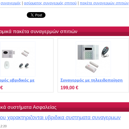
συναγερμός
|
ασύρματος συναγερμός σπιτιού
|
πακέτα συναγερμών σπιτιών
ομικά πακέτα συναγερμών σπιτιών
ρμός υβριδικός με
Συναγερμός με τηλεειδοποίηση
οποίηση STIII M1120
STIV2 M1010 Meian Technology
 €
199,00 €
Co.,Ltd
ικά συστήματα Ασφαλείας
ου χαρακτηριζονται υβριδικα συστηματα συναγερμων
12:20