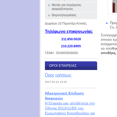
Μοτέρ για συρόμενες
γκαραζόπορτες
Θυροτηλεοράσεις
Προμ
Δωριέων 10 Περιστέρι Αττικής
Co.,
Τηλέφωνο επικοινωνίας
Συναγερμό
σπιτιού έχ
211.850.0028
ασύρματος
210.220.8905
να αποθη
αποθήκη, 
ΓΕΜΗ : 054905609000
ΌΡΟΙ ΕΤΑΙΡΕΊΑΣ
Όροι χρήσεως
2017-01-12 15:23
Ηλεκτρονική Επίλυση
διαφορών
Η Εταιρεία μας αποδέχεται την
Οδηγία 2013/11/ΕΚ του
Ευρωπαϊκού Κοινοβουλίου για