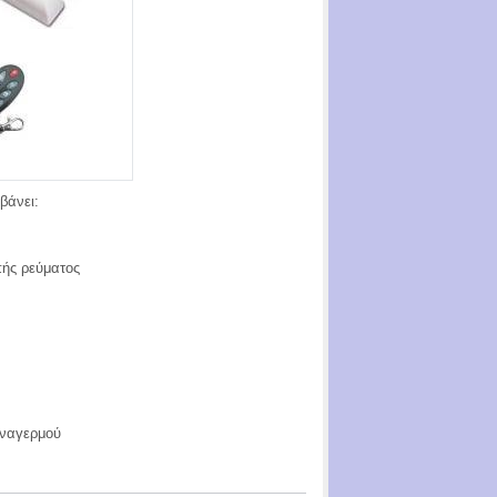
βάνει:
πής ρεύματος
υναγερμού