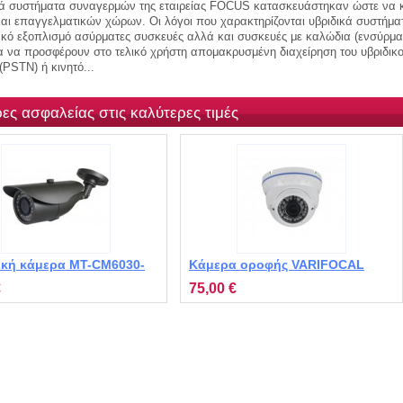
κά συστήματα συναγερμών της εταιρείας FOCUS κατασκευάστηκαν ώστε να κα
και επαγγελματικών χώρων. Οι λόγοι που χαρακτηρίζονται υβριδικά συστήματ
ακό εξοπλισμό ασύρματες συσκευές αλλά και συσκευές με καλώδια (ενσύρμα
α να προσφέρουν στο τελικό χρήστη απομακρυσμένη διαχείρηση του υβριδι
PSTN) ή κινητό...
ες ασφαλείας στις καλύτερες τιμές
ική κάμερα MT-CM6030-
Κάμερα οροφής VARIFOCAL
MT-CM6030-30
€
75,00 €