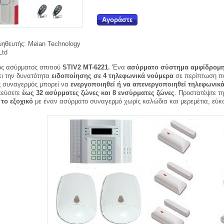
Αγοράστε
ηθευτής:
Meian Technology
Ltd
ς ασύρματος σπιτιού
STIV2 MT-6221.
'Ενα
ασύρματο σύστημα αμφίδρομη
ει την δυνατότητα
ειδοποίησης σε 4 τηλεφωνικά νούμερα
σε περίπτωση πα
 συναγερμός μπορεί να
ενεργοποιηθεί ή να απενεργοποιηθεί τηλεφωνικ
κεύσετε
έως 32 ασύρματες ζώνες και 8 ενσύρματες ζώνες
. Προστατέψτε τ
το εξοχικό
με έναν ασύρματο συναγερμό χωρίς καλώδια και μερεμέτια, εύκο