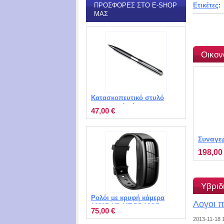
Ετικέτες
:
ΠΡΟΣΦΟΡΈΣ ΣΤΟ E-SHOP
ΜΑΣ
Οικον
Κατασκοπευτικό στυλό
καταγραφής ήχου με
47,00 €
μνήμη 8GB και MP3
Player MT-Q91
Συναγε
τηλεειδ
198,00
Υβριδ
Ρολόι με κρυφή κάμερα
Λογοι π
1080P HD MT-D5 16GB
75,00 €
2013-11-18 