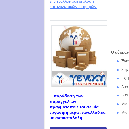
την εναλλακτική επίλυση
καταναλωτικών διαφορών.
Ο
αύρματ
Έναν
Στην
Έξι
μ
Δύο
Δύο
Η παράδοση των
παραγγελιών
Μία
πραγματοποιείται σε μία
εργάσιμη μέρα πανελλαδικά
Μία
με αντικαταβολή