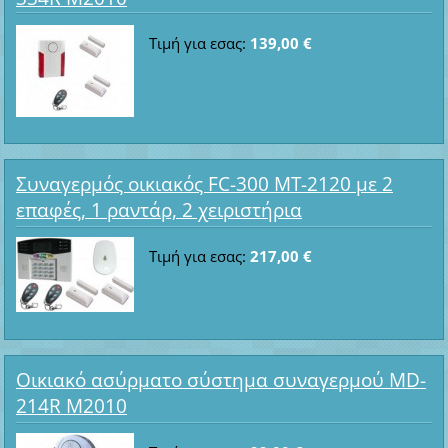
Τιμή για εσας:
139,00 €
Συναγερμός οικιακός FC-300 MT-2120 με 2
επαφές, 1 ραντάρ, 2 χειριστήρια
Τιμή για εσας:
217,00 €
Οικιακό ασύρματο σύστημα συναγερμού MD-
214R M2010