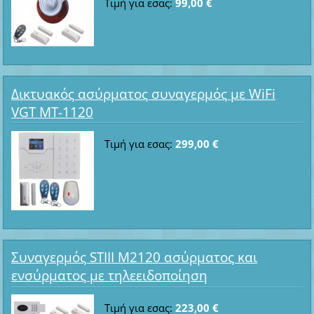
Τιμή για εσας:
99,00 €
Δικτυακός ασύρματος συναγερμός με WiFi
VGT MT-1120
Τιμή για εσας:
299,00 €
Συναγερμός STIII M2120 ασύρματος και
ενσύρματος με τηλεειδοποίηση
Τιμή για εσας:
223,00 €