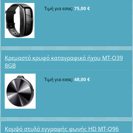
Τιμή για εσας:
75,00 €
Κρεμαστό κρυφό καταγραφικό ήχου MT-Q39
8GB
Τιμή για εσας:
48,00 €
Κομψό στυλό εγγραφής φωνής HD MT-Q96