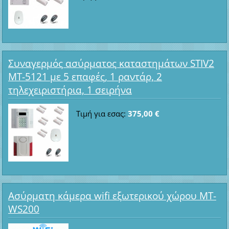
Συναγερμός ασύρματος καταστημάτων STIV2
MT-5121 με 5 επαφές, 1 ραντάρ, 2
τηλεχειριστήρια, 1 σειρήνα
Τιμή για εσας:
375,00 €
Ασύρματη κάμερα wifi εξωτερικού χώρου MT-
WS200