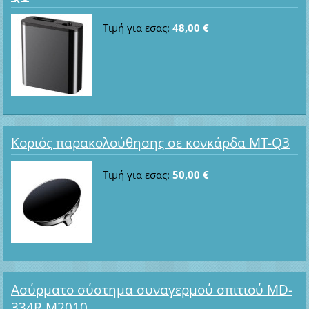
Τιμή για εσας:
48,00 €
Κοριός παρακολούθησης σε κονκάρδα MT-Q3
Τιμή για εσας:
50,00 €
Ασύρματο σύστημα συναγερμού σπιτιού MD-
334R M2010