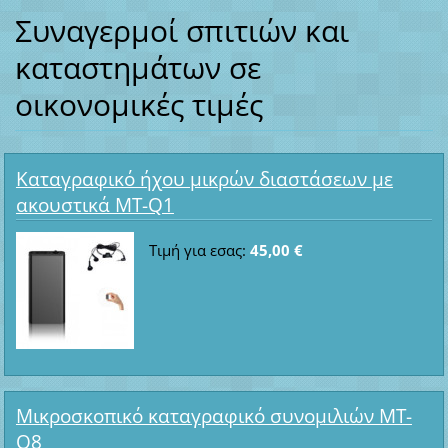
Συναγερμοί σπιτιών και
καταστημάτων σε
οικονομικές τιμές
Καταγραφικό ήχου μικρών διαστάσεων με
ακουστικά MT-Q1
Τιμή για εσας:
45,00 €
Μικροσκοπικό καταγραφικό συνομιλιών MT-
Q8