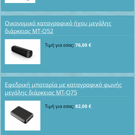
Οικονομικό καταγραφικό ήχου μεγάλης
διάρκειας MT-Q52
Τιμή για εσας:
76,00 €
Εφεδρική μπαταρία με καταγραφικό φωνής
μεγάλης διάρκειας MT-Q75
Τιμή για εσας:
82,00 €