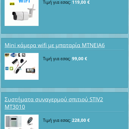
Τιμή για εσας:
119,00 €
Mini κάμερα wifi με μπαταρία ΜΤΝΕΙΑ6
Τιμή για εσας:
99,00 €
Συστήματα συναγερμού σπιτιού STIV2
MT3010
Τιμή για εσας:
228,00 €