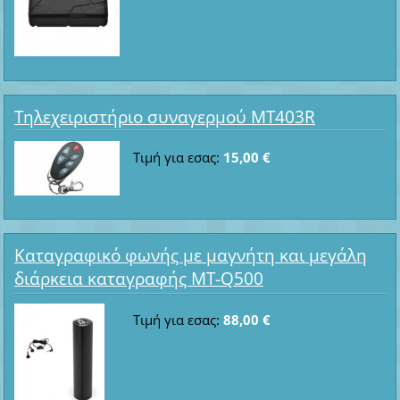
Τηλεχειριστήριο συναγερμού MT403R
Τιμή για εσας:
15,00 €
Καταγραφικό φωνής με μαγνήτη και μεγάλη
διάρκεια καταγραφής MT-Q500
Τιμή για εσας:
88,00 €