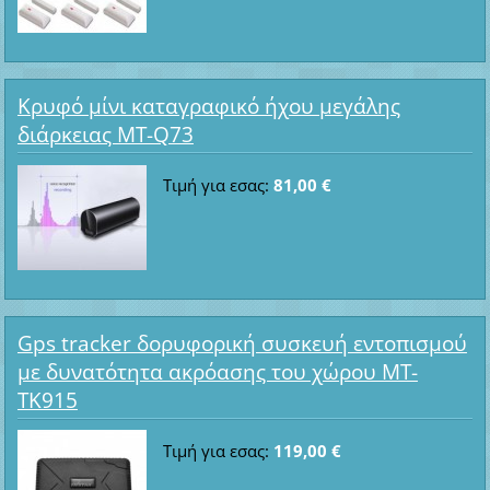
Κρυφό μίνι καταγραφικό ήχου μεγάλης
διάρκειας MT-Q73
Τιμή για εσας:
81,00 €
Gps tracker δορυφορική συσκευή εντοπισμού
με δυνατότητα ακρόασης του χώρου MT-
TK915
Τιμή για εσας:
119,00 €