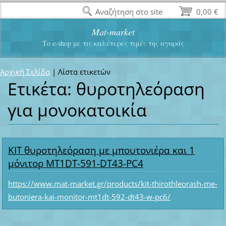
Αναζήτηση στο site
0,00 €
Mat-market
Το e-shop με τις καλύτερες τιμές της αγοράς
Αρχική Σελίδα
|
Λίστα ετικετών
Ετικέτα: θυροτηλεόραση
για μονοκατοικία
ΚΙΤ θυροτηλεόραση με μπουτονιέρα και 1
μόνιτορ MT1DT-591-DT43-PC4
https://www.mat-market.gr/products/kit-thirothleorash-me-
butoniera-kai-monitor-mt1dt-592-dt43-w-pc6/