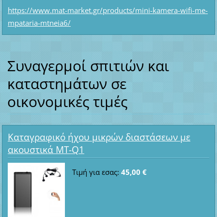
https://www.mat-market.gr/products/mini-kamera-wifi-me-
mpataria-mtneia6/
Συναγερμοί σπιτιών και
καταστημάτων σε
οικονομικές τιμές
Καταγραφικό ήχου μικρών διαστάσεων με
ακουστικά MT-Q1
Τιμή για εσας:
45,00 €