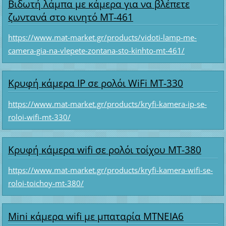
Βιδωτή λάμπα με κάμερα για να βλέπετε
ζωντανά στο κινητό MT-461
https://www.mat-market.gr/products/vidoti-lamp-me-
camera-gia-na-vlepete-zontana-sto-kinhto-mt-461/
Κρυφή κάμερα IP σε ρολόι WiFi MT-330
https://www.mat-market.gr/products/kryfi-kamera-ip-se-
roloi-wifi-mt-330/
Κρυφή κάμερα wifi σε ρολόι τοίχου MT-380
https://www.mat-market.gr/products/kryfi-kamera-wifi-se-
roloi-toichoy-mt-380/
Mini κάμερα wifi με μπαταρία ΜΤΝΕΙΑ6