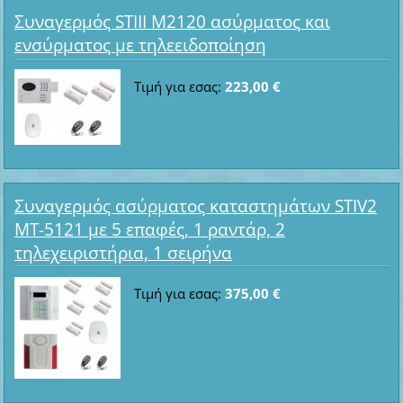
Συναγερμός STIII M2120 ασύρματος και
ενσύρματος με τηλεειδοποίηση
Τιμή για εσας:
223,00 €
Συναγερμός ασύρματος καταστημάτων STIV2
MT-5121 με 5 επαφές, 1 ραντάρ, 2
τηλεχειριστήρια, 1 σειρήνα
Τιμή για εσας:
375,00 €