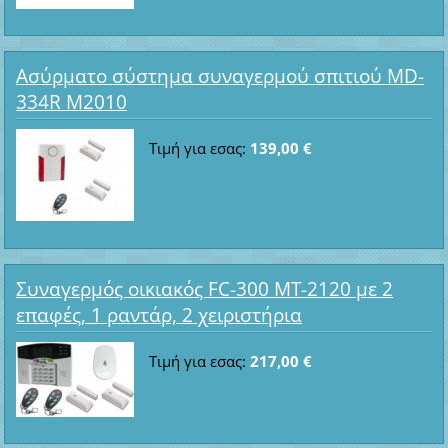
Ασύρματο σύστημα συναγερμού σπιτιού MD-
334R M2010
Τιμή για εσας:
139,00 €
Συναγερμός οικιακός FC-300 MT-2120 με 2
επαφές, 1 ραντάρ, 2 χειριστήρια
Τιμή για εσας:
217,00 €