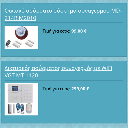
Οικιακό ασύρματο σύστημα συναγερμού MD-
214R M2010
Τιμή για εσας:
99,00 €
Δικτυακός ασύρματος συναγερμός με WiFi
VGT MT-1120
Τιμή για εσας:
299,00 €