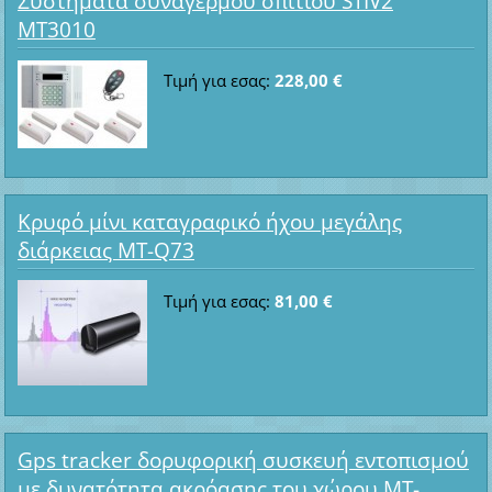
Συστήματα συναγερμού σπιτιού STIV2
MT3010
Τιμή για εσας:
228,00 €
Κρυφό μίνι καταγραφικό ήχου μεγάλης
διάρκειας MT-Q73
Τιμή για εσας:
81,00 €
Gps tracker δορυφορική συσκευή εντοπισμού
με δυνατότητα ακρόασης του χώρου MT-