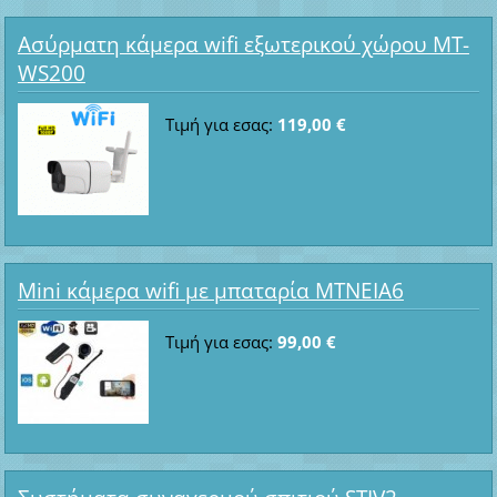
Ασύρματη κάμερα wifi εξωτερικού χώρου MT-
WS200
Τιμή για εσας:
119,00 €
Mini κάμερα wifi με μπαταρία ΜΤΝΕΙΑ6
Τιμή για εσας:
99,00 €