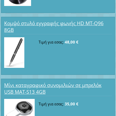
Κομψό στυλό εγγραφής φωνής HD MT-Q96
8GB
Τιμή για εσας:
48,00 €
Μίνι καταγραφικό συνομιλιών σε μπρελόκ
USB MAT-S13 4GB
Τιμή για εσας:
35,00 €