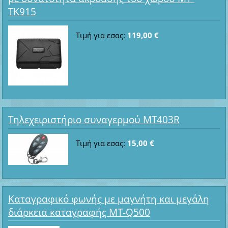
TK915
Τιμή για εσας:
119,00 €
Τηλεχειριστήριο συναγερμού MT403R
Τιμή για εσας:
15,00 €
Καταγραφικό φωνής με μαγνήτη και μεγάλη
διάρκεια καταγραφής MT-Q500