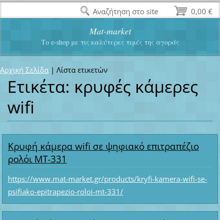
Αναζήτηση στο site
0,00 €
Mat-market
Το e-shop με τις καλύτερες τιμές της αγοράς
Αρχική Σελίδα
|
Λίστα ετικετών
Ετικέτα: κρυφές κάμερες
wifi
Κρυφή κάμερα wifi σε ψηφιακό επιτραπέζιο
ρολόι MT-331
https://www.mat-market.gr/products/kryfi-kamera-wifi-se-
psifiako-epitrapezio-roloi-mt-331/