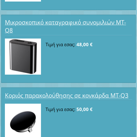
Μικροσκοπικό καταγραφικό συνομιλιών MT-
Q8
Τιμή για εσας:
48,00 €
Κοριός παρακολούθησης σε κονκάρδα MT-Q3
Τιμή για εσας:
50,00 €