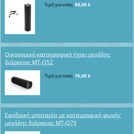
Τιμή για εσας:
88,00 €
Οικονομικό καταγραφικό ήχου μεγάλης
διάρκειας MT-Q52
Τιμή για εσας:
76,00 €
Εφεδρική μπαταρία με καταγραφικό φωνής
μεγάλης διάρκειας MT-Q75