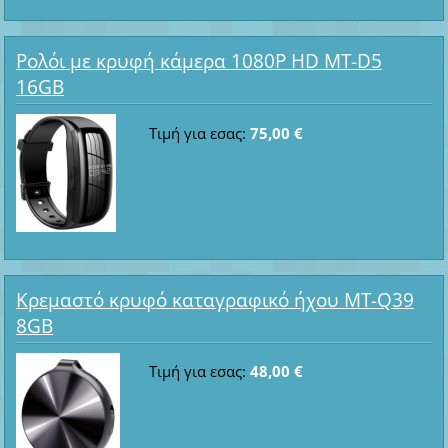
Ρολόι με κρυφή κάμερα 1080P HD MT-D5
16GB
Τιμή για εσας:
75,00 €
Κρεμαστό κρυφό καταγραφικό ήχου MT-Q39
8GB
Τιμή για εσας:
48,00 €