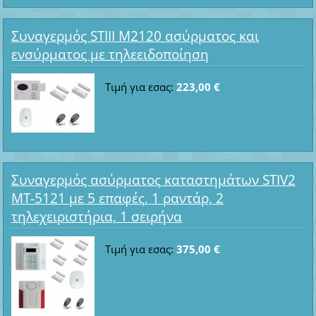
Συναγερμός STIII M2120 ασύρματος και
ενσύρματος με τηλεειδοποίηση
Τιμή για εσας:
223,00 €
Συναγερμός ασύρματος καταστημάτων STIV2
MT-5121 με 5 επαφές, 1 ραντάρ, 2
τηλεχειριστήρια, 1 σειρήνα
Τιμή για εσας:
375,00 €