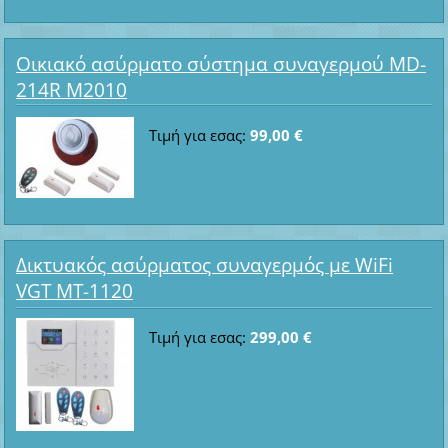
Οικιακό ασύρματο σύστημα συναγερμού MD-
214R M2010
Τιμή για εσας:
99,00 €
Δικτυακός ασύρματος συναγερμός με WiFi
VGT MT-1120
Τιμή για εσας:
299,00 €