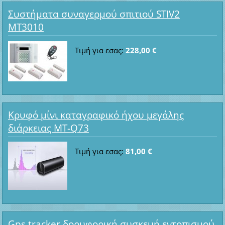
Συστήματα συναγερμού σπιτιού STIV2
MT3010
Τιμή για εσας:
228,00 €
Κρυφό μίνι καταγραφικό ήχου μεγάλης
διάρκειας MT-Q73
Τιμή για εσας:
81,00 €
Gps tracker δορυφορική συσκευή εντοπισμού