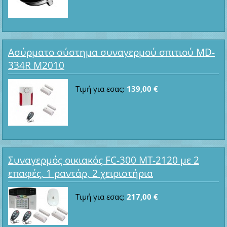
Ασύρματο σύστημα συναγερμού σπιτιού MD-
334R M2010
Τιμή για εσας:
139,00 €
Συναγερμός οικιακός FC-300 MT-2120 με 2
επαφές, 1 ραντάρ, 2 χειριστήρια
Τιμή για εσας:
217,00 €