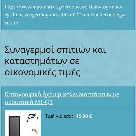
https://www.mat-market.gr/products/oikiako-asyrmato-
systima-synagermoy-md-214r-m2010-meian-technology-
co-ltd/
Συναγερμοί σπιτιών και
καταστημάτων σε
οικονομικές τιμές
Καταγραφικό ήχου μικρών διαστάσεων με
ακουστικά MT-Q1
Τιμή για εσας:
45,00 €