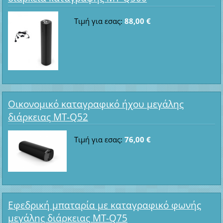
Τιμή για εσας:
88,00 €
Οικονομικό καταγραφικό ήχου μεγάλης
διάρκειας MT-Q52
Τιμή για εσας:
76,00 €
Εφεδρική μπαταρία με καταγραφικό φωνής
μεγάλης διάρκειας MT-Q75