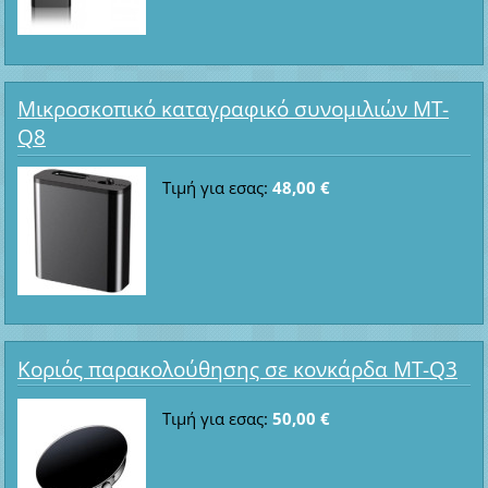
Μικροσκοπικό καταγραφικό συνομιλιών MT-
Q8
Τιμή για εσας:
48,00 €
Κοριός παρακολούθησης σε κονκάρδα MT-Q3
Τιμή για εσας:
50,00 €