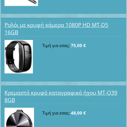
Ρολόι με κρυφή κάμερα 1080P HD MT-D5
16GB
Τιμή για εσας:
75,00 €
Κρεμαστό κρυφό καταγραφικό ήχου MT-Q39
8GB
Τιμή για εσας:
48,00 €