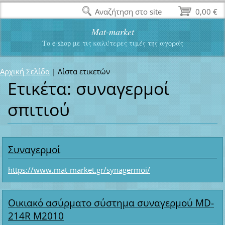
Αναζήτηση στο site
0,00 €
Mat-market
Το e-shop με τις καλύτερες τιμές της αγοράς
Αρχική Σελίδα
|
Λίστα ετικετών
Ετικέτα: συναγερμοί
σπιτιού
Συναγερμοί
https://www.mat-market.gr/synagermoi/
Οικιακό ασύρματο σύστημα συναγερμού MD-
214R M2010