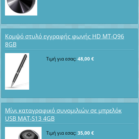
Κομψό στυλό εγγραφής φωνής HD MT-Q96
8GB
Τιμή για εσας:
48,00 €
Μίνι καταγραφικό συνομιλιών σε μπρελόκ
USB MAT-S13 4GB
Τιμή για εσας:
35,00 €