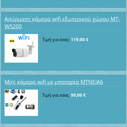
Ασύρματη κάμερα wifi εξωτερικού χώρου MT-
WS200
Τιμή για εσας:
119,00 €
Mini κάμερα wifi με μπαταρία ΜΤΝΕΙΑ6
Τιμή για εσας:
99,00 €