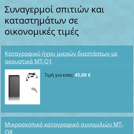
Συναγερμοί σπιτιών και
καταστημάτων σε
οικονομικές τιμές
Καταγραφικό ήχου μικρών διαστάσεων με
ακουστικά MT-Q1
Τιμή για εσας:
45,00 €
Μικροσκοπικό καταγραφικό συνομιλιών MT-
Q8