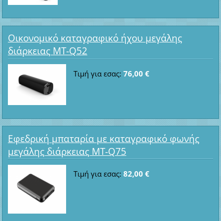
Οικονομικό καταγραφικό ήχου μεγάλης
διάρκειας MT-Q52
Τιμή για εσας:
76,00 €
Εφεδρική μπαταρία με καταγραφικό φωνής
μεγάλης διάρκειας MT-Q75
Τιμή για εσας:
82,00 €