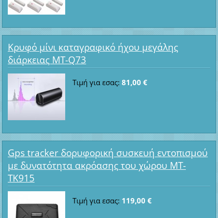
Κρυφό μίνι καταγραφικό ήχου μεγάλης
διάρκειας MT-Q73
Τιμή για εσας:
81,00 €
Gps tracker δορυφορική συσκευή εντοπισμού
με δυνατότητα ακρόασης του χώρου MT-
TK915
Τιμή για εσας:
119,00 €