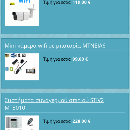
Τιμή για εσας:
119,00 €
Mini κάμερα wifi με μπαταρία ΜΤΝΕΙΑ6
Τιμή για εσας:
99,00 €
Συστήματα συναγερμού σπιτιού STIV2
MT3010
Τιμή για εσας:
228,00 €