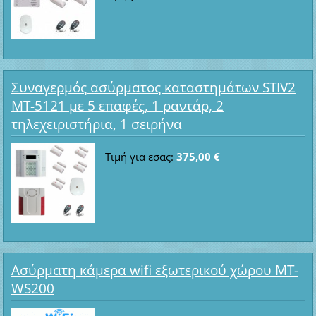
Συναγερμός ασύρματος καταστημάτων STIV2
MT-5121 με 5 επαφές, 1 ραντάρ, 2
τηλεχειριστήρια, 1 σειρήνα
Τιμή για εσας:
375,00 €
Ασύρματη κάμερα wifi εξωτερικού χώρου MT-
WS200