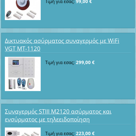
Τιμή για εσας:
99,00 €
Δικτυακός ασύρματος συναγερμός με WiFi
VGT MT-1120
Τιμή για εσας:
299,00 €
Συναγερμός STIII M2120 ασύρματος και
ενσύρματος με τηλεειδοποίηση
Τιμή για εσας:
223,00 €