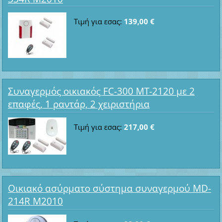
Τιμή για εσας:
139,00 €
Συναγερμός οικιακός FC-300 MT-2120 με 2
επαφές, 1 ραντάρ, 2 χειριστήρια
Τιμή για εσας:
217,00 €
Οικιακό ασύρματο σύστημα συναγερμού MD-
214R M2010