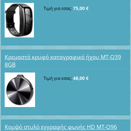
Τιμή για εσας:
75,00 €
Κρεμαστό κρυφό καταγραφικό ήχου MT-Q39
8GB
Τιμή για εσας:
48,00 €
Κομψό στυλό εγγραφής φωνής HD MT-Q96