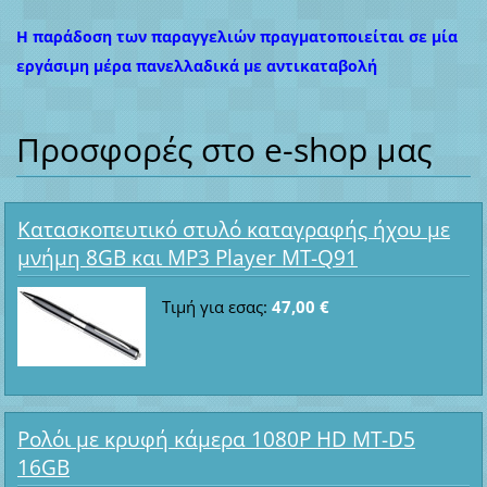
Η παράδοση των παραγγελιών πραγματοποιείται σε μία
εργάσιμη μέρα πανελλαδικά με αντικαταβολή
Προσφορές στο e-shop μας
Κατασκοπευτικό στυλό καταγραφής ήχου με
μνήμη 8GB και MP3 Player MT-Q91
Τιμή για εσας:
47,00 €
Ρολόι με κρυφή κάμερα 1080P HD MT-D5
16GB