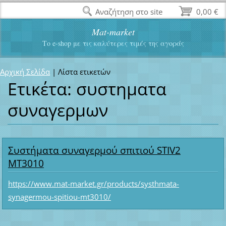
Αναζήτηση στο site
0,00 €
Mat-market
Το e-shop με τις καλύτερες τιμές της αγοράς
Αρχική Σελίδα
|
Λίστα ετικετών
Ετικέτα: συστηματα
συναγερμων
Συστήματα συναγερμού σπιτιού STIV2
MT3010
https://www.mat-market.gr/products/systhmata-
synagermou-spitiou-mt3010/