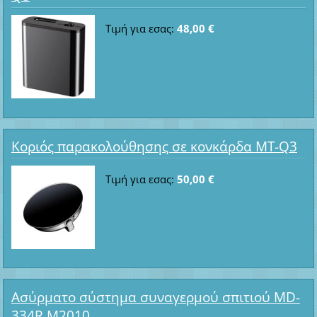
Τιμή για εσας:
48,00 €
Κοριός παρακολούθησης σε κονκάρδα MT-Q3
Τιμή για εσας:
50,00 €
Ασύρματο σύστημα συναγερμού σπιτιού MD-
334R M2010