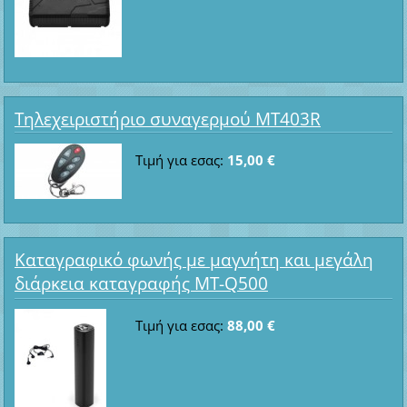
Τηλεχειριστήριο συναγερμού MT403R
Τιμή για εσας:
15,00 €
Καταγραφικό φωνής με μαγνήτη και μεγάλη
διάρκεια καταγραφής MT-Q500
Τιμή για εσας:
88,00 €