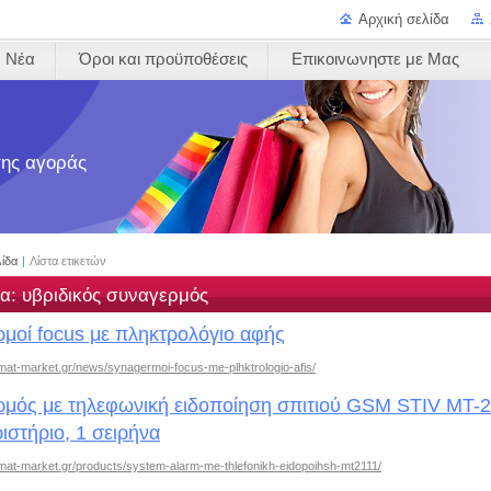
Αρχική σελίδα
Νέα
Όροι και προϋποθέσεις
Επικοινωνηστε με Μας
 της αγοράς
λίδα
|
Λίστα ετικετών
τα: υβριδικός συναγερμός
μοί focus με πληκτρολόγιο αφής
mat-market.gr/news/synagermoi-focus-me-plhktrologio-afis/
μός με τηλεφωνική ειδοποίηση σπιτιού GSM STIV MT-21
ριστήριο, 1 σειρήνα
mat-market.gr/products/system-alarm-me-thlefonikh-eidopoihsh-mt2111/