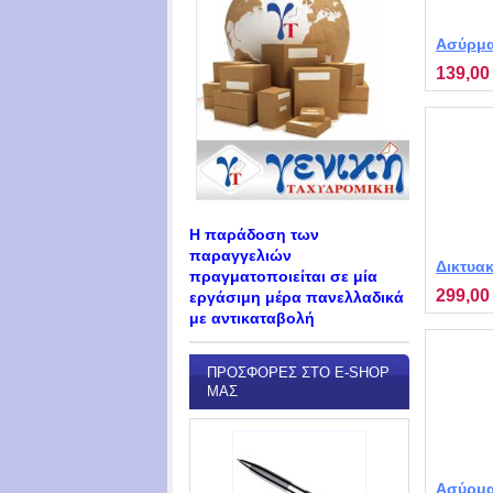
Ασύρμα
συναγε
139,00
M2010
Η παράδοση των
παραγγελιών
Δικτυα
πραγματοποιείται σε μία
συναγε
299,00
εργάσιμη μέρα πανελλαδικά
1120
με αντικαταβολή
ΠΡΟΣΦΟΡΈΣ ΣΤΟ E-SHOP
ΜΑΣ
Ασύρμα