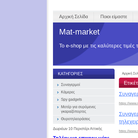
Αρχική Σελίδα
Ποιοι είμαστε
Mat-market
Το e-shop με τις καλύτερες τιμές
Αρχική Σε
ΚΑΤΗΓΟΡΊΕΣ
Ετικέ
Συναγερμοί
Κάμερες
Συναγερ
Spy gadgets
https://www.
Μοτέρ για συρόμενες
γκαραζόπορτες
Συναγερ
Θυροτηλεοράσεις
τηλεχει
Δωριέων 10 Περιστέρι Αττικής
https://www.