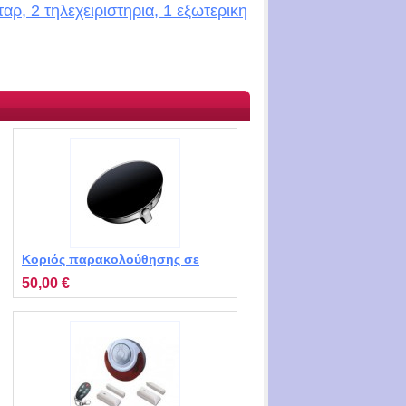
ρ, 2 τηλεχειριστηρια, 1 εξωτερικη
Κοριός παρακολούθησης σε
κονκάρδα MT-Q3
50,00 €