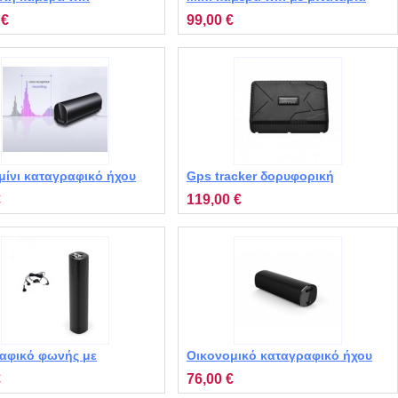
ικού χώρου MT-WS200
ΜΤΝΕΙΑ6
 €
99,00 €
μίνι καταγραφικό ήχου
Gps tracker δορυφορική
ς διάρκειας MT-Q73
συσκευή εντοπισμού με
€
119,00 €
δυνατότητα ακρόασης του
χώρου MT-TK915
αφικό φωνής με
Οικονομικό καταγραφικό ήχου
 και μεγάλη διάρκεια
μεγάλης διάρκειας MT-Q52
€
76,00 €
αφής MT-Q500