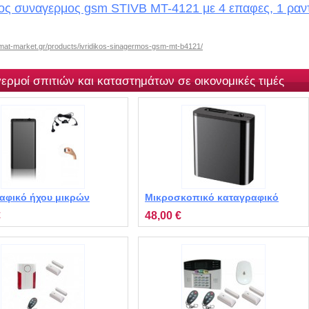
ος συναγερμος gsm STIVB MT-4121 με 4 επαφες, 1 ραντα
mat-market.gr/products/ivridikos-sinagermos-gsm-mt-b4121/
ερμοί σπιτιών και καταστημάτων σε οικονομικές τιμές
αφικό ήχου μικρών
Μικροσκοπικό καταγραφικό
σεων με ακουστικά MT-
συνομιλιών MT-Q8
€
48,00 €