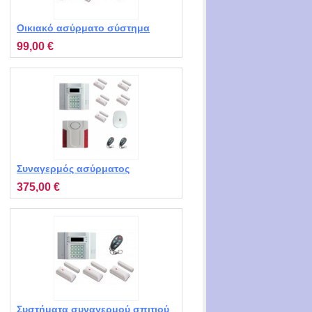
Οικιακό ασύρματο σύστημα
συναγερμού MD-214R M2010
99,00 €
Συναγερμός ασύρματος
καταστημάτων STIV2 MT-5121
375,00 €
με 5 επαφές, 1 ραντάρ, 2
τηλεχειριστήρια, 1 σειρήνα
Συστήματα συναγερμού σπιτιού