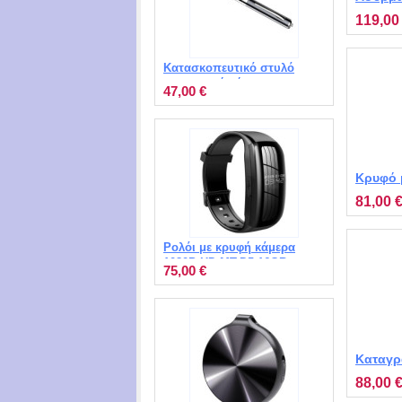
εξωτερ
119,00
Κατασκοπευτικό στυλό
καταγραφής ήχου με
47,00 €
μνήμη 8GB και MP3
Player MT-Q91
Κρυφό 
μεγάλη
81,00 
Ρολόι με κρυφή κάμερα
1080P HD MT-D5 16GB
75,00 €
Καταγρ
μαγνήτη
88,00 
καταγρ