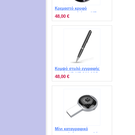
Κρεμαστό κρυφό
καταγραφικό ήχου MT-
48,00 €
Q39 8GB
Κομψό στυλό εγγραφής
φωνής HD MT-Q96 8GB
48,00 €
Μίνι καταγραφικό
συνομιλιών σε μπρελόκ