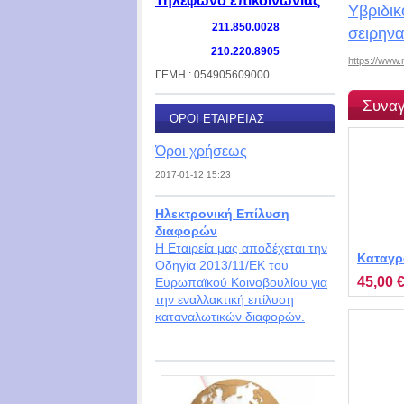
Τηλέφωνο επικοινωνίας
Υβριδικ
211.850.0028
σειρηνα
210.220.8905
https://www.
ΓΕΜΗ : 054905609000
Συναγ
ΌΡΟΙ ΕΤΑΙΡΕΊΑΣ
Όροι χρήσεως
2017-01-12 15:23
Ηλεκτρονική Επίλυση
διαφορών
Η Εταιρεία μας αποδέχεται την
Καταγρ
Οδηγία 2013/11/ΕΚ του
διαστά
45,00 
Ευρωπαϊκού Κοινοβουλίου για
Q1
την εναλλακτική επίλυση
καταναλωτικών διαφορών.