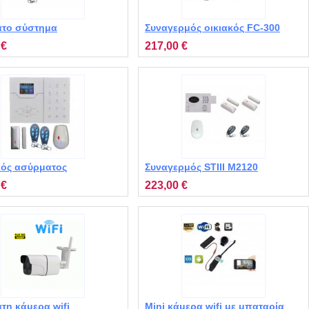
το σύστημα
Συναγερμός οικιακός FC-300
ρμού σπιτιού MD-334R
MT-2120 με 2 επαφές, 1 ραντάρ,
 €
217,00 €
2 χειριστήρια
κός ασύρματος
Συναγερμός STIII M2120
ρμός με WiFi VGT MT-
ασύρματος και ενσύρματος με
 €
223,00 €
τηλεειδοποίηση
τη κάμερα wifi
Mini κάμερα wifi με μπαταρία