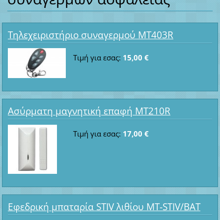
Τηλεχειριστήριο συναγερμού MT403R
Τιμή για εσας:
15,00 €
Ασύρματη μαγνητική επαφή MT210R
Τιμή για εσας:
17,00 €
Εφεδρική μπαταρία STIV λιθίου MT-STIV/BAT