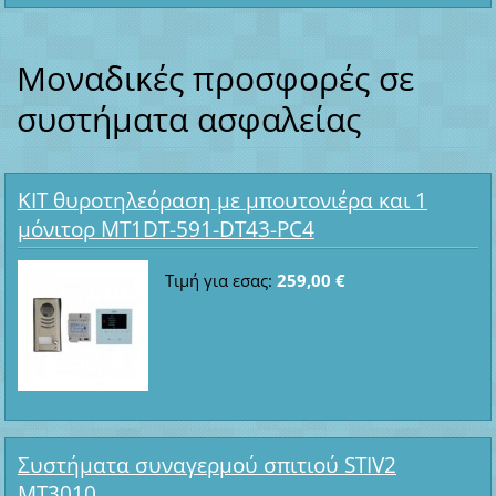
Μοναδικές προσφορές σε
συστήματα ασφαλείας
ΚΙΤ θυροτηλεόραση με μπουτονιέρα και 1
μόνιτορ MT1DT-591-DT43-PC4
Τιμή για εσας:
259,00 €
Συστήματα συναγερμού σπιτιού STIV2
MT3010