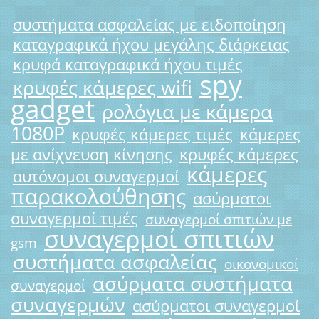
συστήματα ασφαλείας με ειδοποίηση
καταγραφικά ήχου μεγάλης διάρκειας
κρυφά καταγραφικά ήχου τιμές
spy
κρυφές κάμερες wifi
gadget
ρολόγια με κάμερα
1080P
κρυφές κάμερες τιμές
κάμερες
με ανίχνευση κίνησης
κρυφές κάμερες
κάμερες
αυτόνομοι συναγερμοί
παρακολούθησης
ασύρματοι
συναγερμοί τιμές
συναγερμοί σπιτιών με
συναγερμοί σπιτιών
gsm
συστήματα ασφαλείας
οικονομικοί
ασύρματα συστήματα
συναγερμοί
συναγερμών
ασύρματοι συναγερμοί