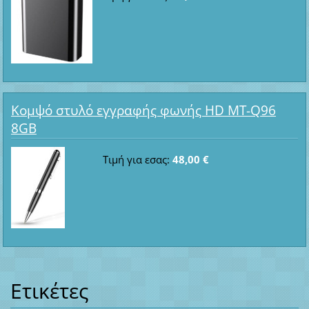
Κομψό στυλό εγγραφής φωνής HD MT-Q96
8GB
Τιμή για εσας:
48,00 €
Ετικέτες