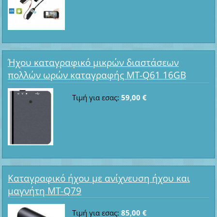
Ήχου καταγραφικό μικρών διαστάσεων
πολλών ωρών καταγραφής MT-Q61 16GB
Τιμή για εσας:
59,00 €
Καταγραφικό ήχου με ανίχνευση ήχου και
μαγνήτη MT-Q79
Τιμή για εσας:
85,00 €