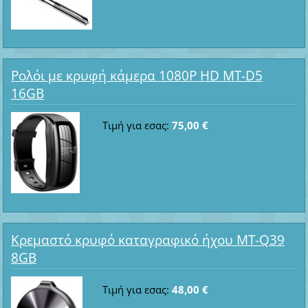
Ρολόι με κρυφή κάμερα 1080P HD MT-D5
16GB
Τιμή για εσας:
75,00 €
Κρεμαστό κρυφό καταγραφικό ήχου MT-Q39
8GB
Τιμή για εσας:
48,00 €