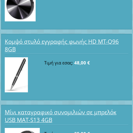
Κομψό στυλό εγγραφής φωνής HD MT-Q96
8GB
Τιμή για εσας:
48,00 €
Μίνι καταγραφικό συνομιλιών σε μπρελόκ
USB MAT-S13 4GB