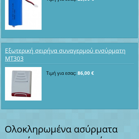
Εξωτερική σειρήνα συναγερμού ενσύρματη
MT303
Τιμή για εσας:
86,00 €
Ολοκληρωμένα ασύρματα