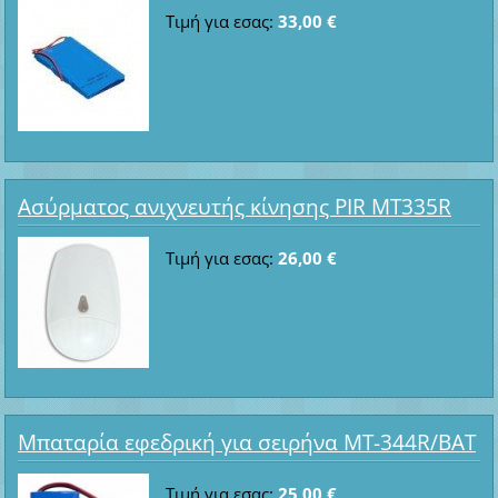
Τιμή για εσας:
33,00 €
Ασύρματος ανιχνευτής κίνησης PIR MT335R
Τιμή για εσας:
26,00 €
Μπαταρία εφεδρική για σειρήνα MT-344R/BAT
Τιμή για εσας:
25,00 €