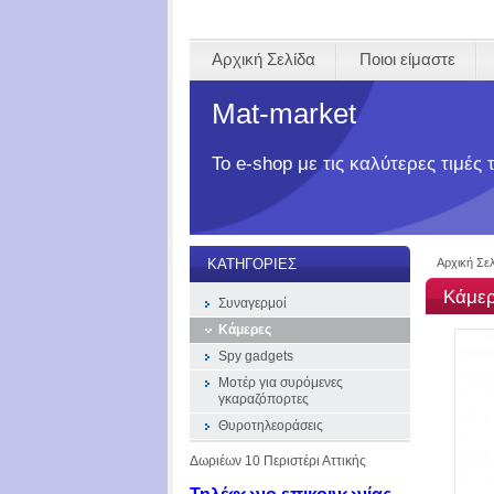
Αρχική Σελίδα
Ποιοι είμαστε
Mat-market
Το e-shop με τις καλύτερες τιμές
Αρχική Σε
ΚΑΤΗΓΟΡΊΕΣ
Κάμε
Συναγερμοί
Κάμερες
Spy gadgets
Μοτέρ για συρόμενες
γκαραζόπορτες
Θυροτηλεοράσεις
Δωριέων 10 Περιστέρι Αττικής