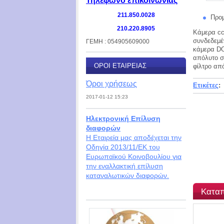
Τηλέφωνο επικοινωνίας
211.850.0028
Προμ
210.220.8905
Κάμερα cc
συνδεδεμέ
ΓΕΜΗ : 054905609000
κάμερα DO
απόλυτο σ
ΌΡΟΙ ΕΤΑΙΡΕΊΑΣ
φίλτρο απ
Όροι χρήσεως
Ετικέτες
:
2017-01-12 15:23
Ηλεκτρονική Επίλυση
διαφορών
Η Εταιρεία μας αποδέχεται την
Οδηγία 2013/11/ΕΚ του
Ευρωπαϊκού Κοινοβουλίου για
την εναλλακτική επίλυση
καταναλωτικών διαφορών.
Καταπ