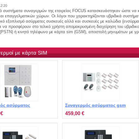
12:20
κά συστήματα συναγερμών της εταιρείας FOCUS κατασκευάστηκαν ώστε να κα
και επαγγελματικών χώρων. Οι λόγοι που χαρακτηρίζονται υβριδικά συστήματ
ακό εξοπλισμό ασύρματες συσκευές αλλά και συσκευές με καλώδια (ενσύρμα
α να προσφέρουν στο τελικό χρήστη απομακρυσμένη διαχείρηση του υβριδι
(PSTN) ή κινητό τηλέφωνο με κάρτα sim (GSM), αποστολή μηνυμάτων με γ
ερμοί με κάρτα SIM
κός ασύρματος
Συναγερμός ασύρματος gsm
ρμός με WiFi VGT MT-
STIV MT-9320
 €
459,00 €