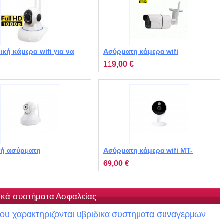
κή κάμερα wifi για να
Ασύρματη κάμερα wifi
 ζωντανά στο κινητό
εξωτερικού χώρου MT-WS200
€
119,00 €
00 IP
κή ασύρματη
Ασύρματη κάμερα wifi MT-
ρεφόμενη κάμερα IP MT-
FC1405P
€
69,00 €
P
ικά συστήματα Ασφαλείας
ου χαρακτηριζονται υβριδικα συστηματα συναγερμων