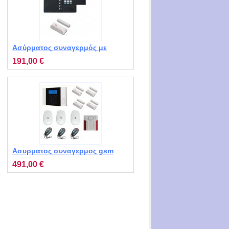
Ασύρματος συναγερμός με
κάρτα sim STV MT1000
191,00 €
Ασυρματος συναγερμος gsm
σπιτιου STIVB MT-4331 με 4
491,00 €
επαφες, 3 ρανταρ, 3
τηλεχειριστηρια, 1 εξωτερικη
σειρηνα