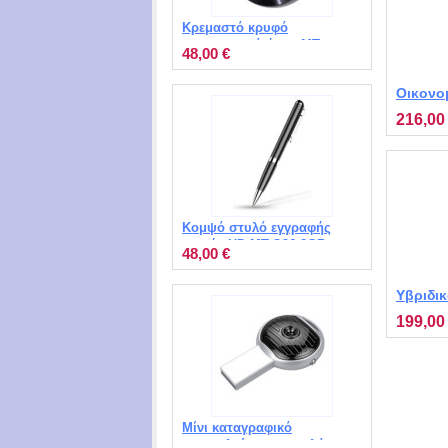
Κρεμαστό κρυφό
καταγραφικό ήχου MT-
48,00 €
Q39 8GB
Οικονο
STV MT
216,00
Κομψό στυλό εγγραφής
φωνής HD MT-Q96 8GB
48,00 €
Υβριδι
M1120 
199,00
ασύρμα
τηλεχει
Μίνι καταγραφικό
συνομιλιών σε μπρελόκ