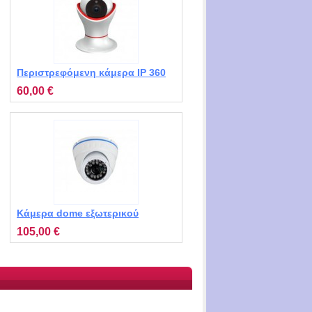
Περιστρεφόμενη κάμερα IP 360
μοιρών για εσωτερική
60,00 €
παρακολούθηση σπιτιού MT-
XM3401
Κάμερα dome εξωτερικού
χώρου MT-DNJ138
105,00 €