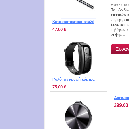
2013-11-18 
Τα υβριδι
οικιακών 
περιφερει
Κατασκοπευτικό στυλό
δυνατότητ
καταγραφής ήχου με
47,00 €
τηλέφωνο 
μνήμη 8GB και MP3
λήψης...
Player MT-Q91
Συναγ
Ρολόι με κρυφή κάμερα
1080P HD MT-D5 16GB
75,00 €
Δικτυα
συναγε
299,00
1120