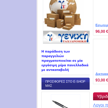
Εσωτερι
βλέπετε
96,00 
MT-PT-2
Η παράδοση των
παραγγελιών
πραγματοποιείται σε μία
εργάσιμη μέρα πανελλαδικά
με αντικαταβολή
Δικτυα
περιστ
93,00 
ΠΡΟΣΦΟΡΈΣ ΣΤΟ E-SHOP
FC2403
ΜΑΣ
Υβριδ
Λογοι π