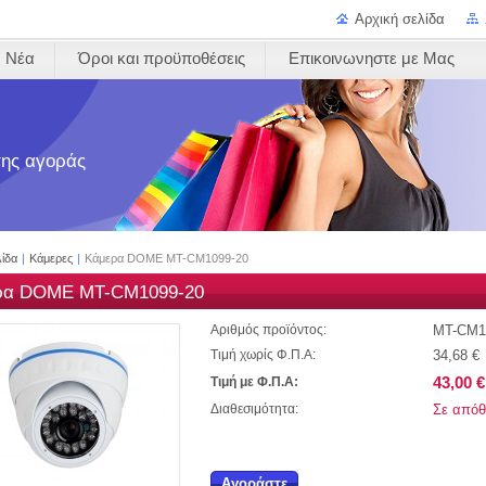
Αρχική σελίδα
Νέα
Όροι και προϋποθέσεις
Επικοινωνηστε με Μας
 της αγοράς
λίδα
|
Κάμερες
|
Κάμερα DOME MT-CM1099-20
ρα DOME MT-CM1099-20
MT-CM1
Αριθμός προϊόντος:
34,68 €
Τιμή χωρίς Φ.Π.Α:
43,00 €
Τιμή με Φ.Π.Α:
Σε απόθ
Διαθεσιμότητα:
Αγοράστε