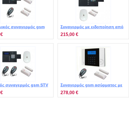
μικός συναγερμός gsm
Συναγερμός με ειδοποίηση από
2010
κινητό STV MT1100
 €
215,00 €
κός συναγερμός gsm STV
Συναγερμός gsm ασύρματος με
με 1 ασύρματη επαφή, 1
ειδοποίηση STIVB MT-1010 με 1
 €
278,00 €
το ραντάρ, 2
επαφή, 1 τηλεχειριστήριο
ριστήρια