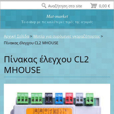
Αναζήτηση στο site
0,00 €
Mat-market
Το e-shop με τις καλύτερες τιμές της αγοράς
Αρχική Σελίδα
>
Μοτέρ για συρόμενες γκαραζόπορτες
>
Πίνακας έλεγχου CL2 MHOUSE
Πίνακας έλεγχου CL2
MHOUSE