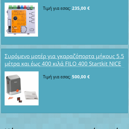
Τιμή για εσας:
235,00 €
Συρόμενο μοτέρ για γκαραζόπορτα μήκους 5,5
μέτρα και έως 400 κιλά FILO 400 Startkit NICE
Τιμή για εσας:
500,00 €