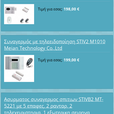
Τιμή για εσας:
198,00 €
Συναγερμός με τηλεειδοποίηση STIV2 M1010
Meian Technology Co.,Ltd
Τιμή για εσας:
199,00 €
Ασυρματος συναγερμος σπιτιων STIVB2 MT-
5221 με 5 επαφες, 2 ρανταρ, 2
τηλεχειριστηρια, 1 εξωτερικη σειρηνα