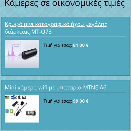
Κάμερες σε οικονομικές τιμές
Κρυφό μίνι καταγραφικό ήχου μεγάλης
διάρκειας MT-Q73
Τιμή για εσας:
81,00 €
Mini κάμερα wifi με μπαταρία ΜΤΝΕΙΑ6
Τιμή για εσας:
99,00 €