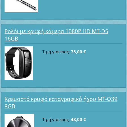
Ρολόι με κρυφή κάμερα 1080P HD MT-D5
16GB
Τιμή για εσας:
75,00 €
Κρεμαστό κρυφό καταγραφικό ήχου MT-Q39
8GB
Τιμή για εσας:
48,00 €