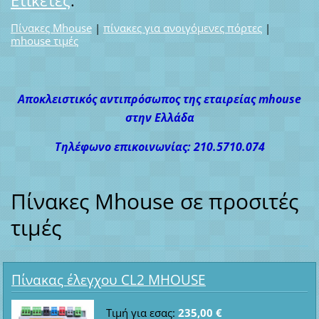
Ετικέτες
:
Πίνακες Mhouse
|
πίνακες για ανοιγόμενες πόρτες
|
mhouse τιμές
Αποκλειστικός αντιπρόσωπος της εταιρείας mhouse
στην Ελλάδα
Τηλέφωνο επικοινωνίας: 210.5710.074
Πίνακες Mhouse σε προσιτές
τιμές
Πίνακας έλεγχου CL2 MHOUSE
Τιμή για εσας:
235,00 €