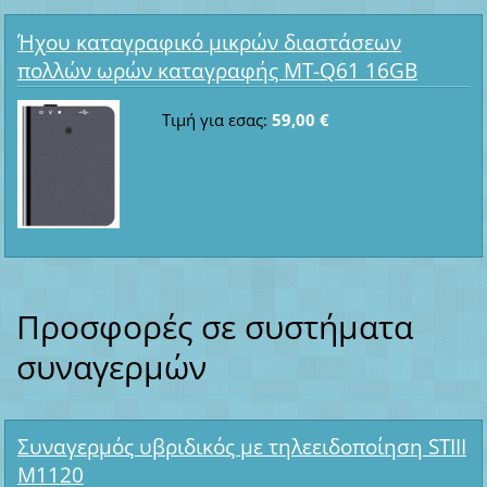
Ήχου καταγραφικό μικρών διαστάσεων
πολλών ωρών καταγραφής MT-Q61 16GB
Τιμή για εσας:
59,00 €
Προσφορές σε συστήματα
συναγερμών
Συναγερμός υβριδικός με τηλεειδοποίηση STIII
M1120