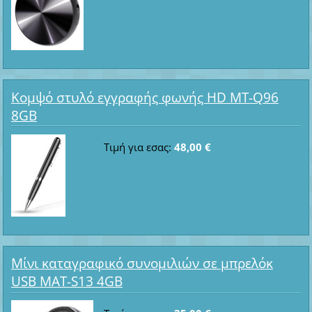
Κομψό στυλό εγγραφής φωνής HD MT-Q96
8GB
Τιμή για εσας:
48,00 €
Μίνι καταγραφικό συνομιλιών σε μπρελόκ
USB MAT-S13 4GB