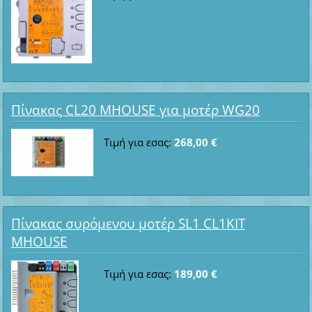
Πίνακας CL20 MHOUSE για μοτέρ WG20
Τιμή για εσας:
268,00 €
Πίνακας συρόμενου μοτέρ SL1 CL1KIT
MHOUSE
Τιμή για εσας:
189,00 €