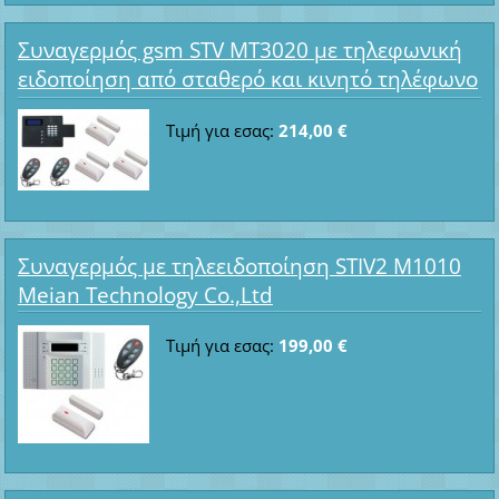
Συναγερμός gsm STV MT3020 με τηλεφωνική
ειδοποίηση από σταθερό και κινητό τηλέφωνο
Τιμή για εσας:
214,00 €
Συναγερμός με τηλεειδοποίηση STIV2 M1010
Meian Technology Co.,Ltd
Τιμή για εσας:
199,00 €