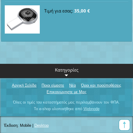
Τιμή για εσας:
35,00 €
Κατηγορίες
Αρχική Σελίδα
Ποιοι είμαστε
Νέα
Όροι και προϋποθέσεις
Επικοινωνηστε με Μας
Όλες οι τιμές του καταστήματός μας περιλαμβάνουν τον ΦΠΑ.
Το e-shop υλοποιήθηκε από
Webnode
Έκδοση:
Mobile
|
Desktop