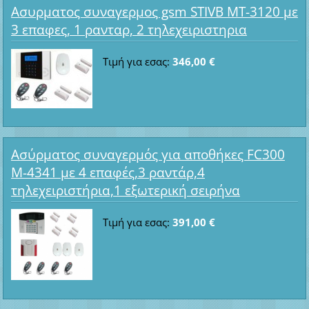
Ασυρματος συναγερμος gsm STIVB MT-3120 με
3 επαφες, 1 ρανταρ, 2 τηλεχειριστηρια
Τιμή για εσας:
346,00 €
Ασύρματος συναγερμός για αποθήκες FC300
M-4341 με 4 επαφές,3 ραντάρ,4
τηλεχειριστήρια,1 εξωτερική σειρήνα
Τιμή για εσας:
391,00 €