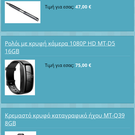
Τιμή για εσας:
47,00 €
Ρολόι με κρυφή κάμερα 1080P HD MT-D5
16GB
Τιμή για εσας:
75,00 €
Κρεμαστό κρυφό καταγραφικό ήχου MT-Q39
8GB