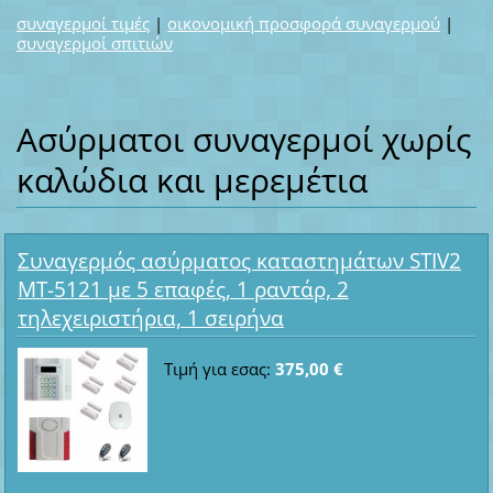
συναγερμοί τιμές
|
οικονομική προσφορά συναγερμού
|
συναγερμοί σπιτιών
Ασύρματοι συναγερμοί χωρίς
καλώδια και μερεμέτια
Συναγερμός ασύρματος καταστημάτων STIV2
MT-5121 με 5 επαφές, 1 ραντάρ, 2
τηλεχειριστήρια, 1 σειρήνα
Τιμή για εσας:
375,00 €