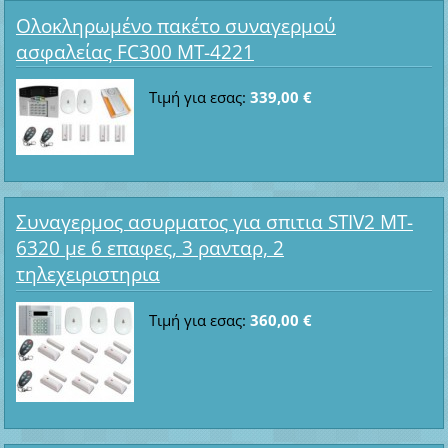
Ολοκληρωμένο πακέτο συναγερμού
ασφαλείας FC300 MT-4221
Τιμή για εσας:
339,00 €
Συναγερμος ασυρματος για σπιτια STIV2 MT-
6320 με 6 επαφες, 3 ρανταρ, 2
τηλεχειριστηρια
Τιμή για εσας:
360,00 €