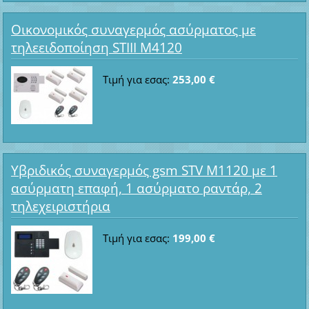
Οικονομικός συναγερμός ασύρματος με
τηλεειδοποίηση STIII M4120
Τιμή για εσας:
253,00 €
Υβριδικός συναγερμός gsm STV M1120 με 1
ασύρματη επαφή, 1 ασύρματο ραντάρ, 2
τηλεχειριστήρια
Τιμή για εσας:
199,00 €