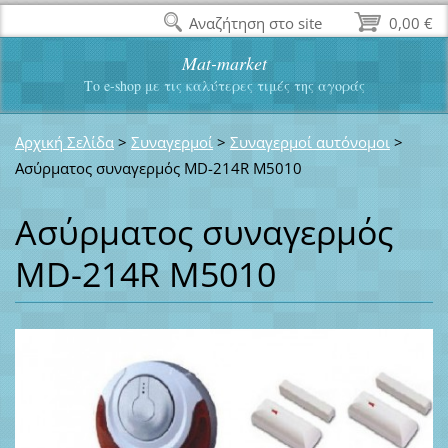
Αναζήτηση στο site
0,00 €
Mat-market
Το e-shop με τις καλύτερες τιμές της αγοράς
Αρχική Σελίδα
>
Συναγερμοί
>
Συναγερμοί αυτόνομοι
>
Ασύρματος συναγερμός MD-214R M5010
Ασύρματος συναγερμός
MD-214R M5010