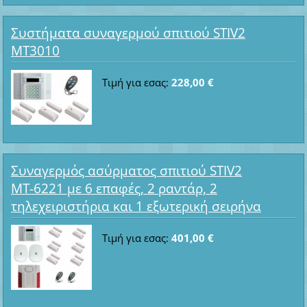
Συστήματα συναγερμού σπιτιού STIV2
MT3010
Τιμή για εσας:
228,00 €
Συναγερμός ασύρματος σπιτιού STIV2
ΜΤ-6221 με 6 επαφές, 2 ραντάρ, 2
τηλεχειριστήρια και 1 εξωτερική σειρήνα
Τιμή για εσας:
401,00 €