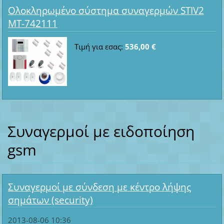
Ολοκληρωμένο σύστημα συναγερμών STIV2
MT-742111
Τιμή για εσας:
536,00 €
Συναγερμοί με ειδοποίηση
gsm
Συναγερμοί με σύνδεση με κέντρο λήψης
σημάτων (security)
2013-08-06 10:36