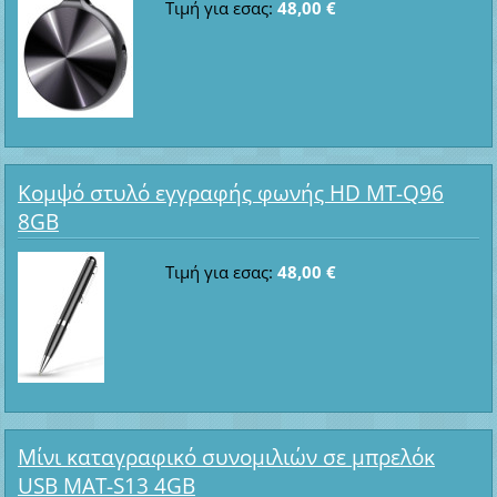
Τιμή για εσας:
48,00 €
Κομψό στυλό εγγραφής φωνής HD MT-Q96
8GB
Τιμή για εσας:
48,00 €
Μίνι καταγραφικό συνομιλιών σε μπρελόκ
USB MAT-S13 4GB