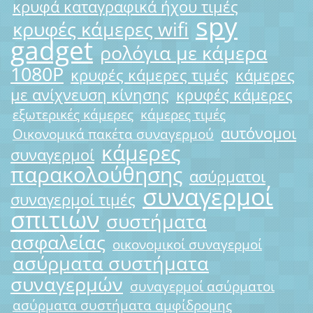
κρυφά καταγραφικά ήχου τιμές
spy
κρυφές κάμερες wifi
gadget
ρολόγια με κάμερα
1080P
κρυφές κάμερες τιμές
κάμερες
με ανίχνευση κίνησης
κρυφές κάμερες
εξωτερικές κάμερες
κάμερες τιμές
αυτόνομοι
Οικονομικά πακέτα συναγερμού
κάμερες
συναγερμοί
παρακολούθησης
ασύρματοι
συναγερμοί
συναγερμοί τιμές
σπιτιών
συστήματα
ασφαλείας
οικονομικοί συναγερμοί
ασύρματα συστήματα
συναγερμών
συναγερμοί ασύρματοι
ασύρματα συστήματα αμφίδρομης